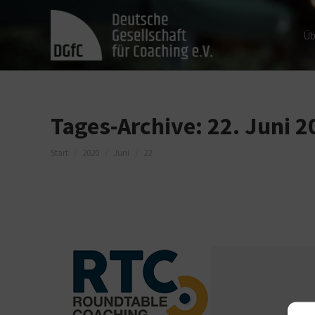
Üb
Tages-Archive:
22. Juni 2
Sie befinden sich hier:
Start
2020
Juni
22