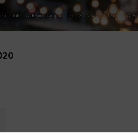
er die DGfC
Regionalgruppen
DGfC-News
Termine
We
020