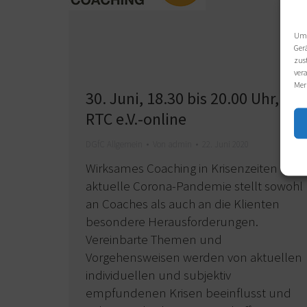
Um 
Ger
zus
ver
Mer
30. Juni, 18.30 bis 20.00 Uhr,
RTC e.V.-online
DGfC Allgemein
Von
admin
22. Juni 2020
Wirksames Coaching in Krisenzeiten Die
aktuelle Corona-Pandemie stellt sowohl
an Coaches als auch an die Klienten
besondere Herausforderungen.
Vereinbarte Themen und
Vorgehensweisen werden von aktuellen
individuellen und subjektiv
empfundenen Krisen beeinflusst und