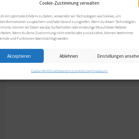
Cookie-Zustimmung verwalten
dir ein optimales Erlebnis zu bieten, verwenden wir Technologien wie Cookies, um
äteinformationen zu speichern und/oder darauf zuzugreifen. Wenn du diesen Technologien
timmst, können wir Daten wie das Surfverhalten oder eindeutige IDs auf dieser Website
arbeiten. Wenn du deine Zustimmung nicht erteilst oder zurückziehst, können bestimmte
kmale und Funktionen beeinträchtigt werden.
Akzeptieren
Ablehnen
Einstellungen anseh
Cookie-Richtlinie
Datenschutzerklärung
Impressum