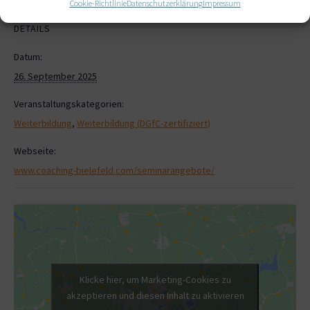
Cookie-Richtlinie
Datenschutzerklärung
Impressum
DETAILS
Datum:
26. September 2025
Veranstaltungskategorien:
Weiterbildung
,
Weiterbildung (DGfC-zertifiziert)
Webseite:
www.coaching-bielefeld.com/seminarangebote/
Klicke hier, um Marketing-Cookies zu
akzeptieren und diesen Inhalt zu aktivieren