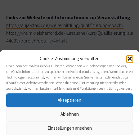
Links zur Website mit Informationen zur Veranstaltung:
https://anja-stasik.de/weiterbildung/qualifizierung-coach/
https://vhsimkreisherford.de/kurssuche/kurs/Qualifizierung+z
44033/bereich/details/#inhalt
Weitere Informationen:
Flyer zum Downloaden
Cookie-Zustimmung verwalten
Um dir ein optimales Erlebnis zu bieten, verwenden wir Technologien wie Cookies,
um Geräteinformationen zu speichern und/oder darauf zuzugreifen. Wenn du diesen
Technologien zustimmst, können wir Daten wie das Surfverhalten oder eindeutige
(Verantwortliche für den Inhalt der Ausschreibung: Anja Stasik)
IDs auf dieser Website verarbeiten. Wenn du deine Zustimmung nicht erteilst oder
zurückziehst, können bestimmte Merkmale und Funktionen beeinträchtigt werden.
Akzeptieren
Ablehnen
Zum Kalender hinzufügen
Einstellungen ansehen