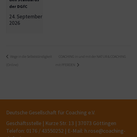
der DGfC
24. September
2026
Wege in die Selbstständigkeit
COACHING in und mit der NATUR & COACHING
(Online)
mit PFERDEN
Deutsche Gesellschaft für Coaching e.V.
Geschäftsstelle | Kurze Str. 13 | 37073 Göttingen
Telefon: 0176 / 43550252 | E-Mail: h.rose@coaching-