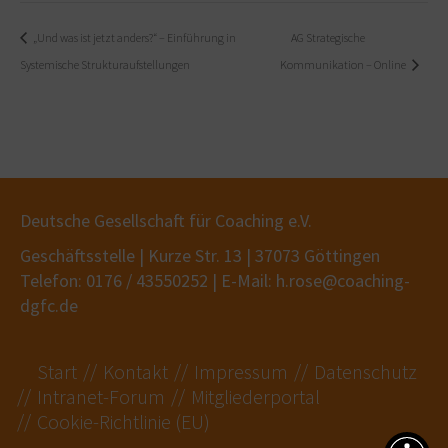
„Und was ist jetzt anders?“ – Einführung in
AG Strategische
Systemische Strukturaufstellungen
Kommunikation – Online
Deutsche Gesellschaft für Coaching e.V.
Geschäftsstelle | Kurze Str. 13 | 37073 Göttingen
Telefon: 0176 / 43550252 | E-Mail: h.rose@coaching-
dgfc.de
Start
Kontakt
Impressum
Datenschutz
Intranet-Forum
Mitgliederportal
Cookie-Richtlinie (EU)