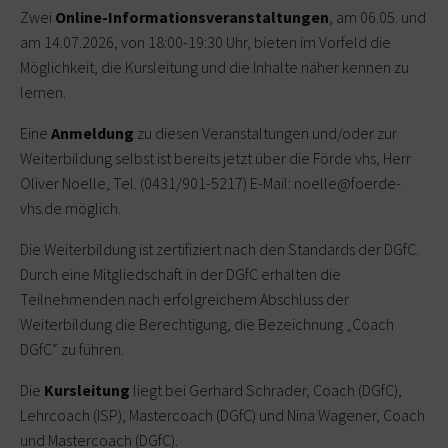
Zwei
Online-Informationsveranstaltungen
, am 06.05. und
am 14.07.2026, von 18:00-19:30 Uhr, bieten im Vorfeld die
Möglichkeit, die Kursleitung und die Inhalte näher kennen zu
lernen.
Eine
Anmeldung
zu diesen Veranstaltungen und/oder zur
Weiterbildung selbst ist bereits jetzt über die Förde vhs, Herr
Oliver Noelle, Tel. (0431/901-5217) E-Mail: noelle@foerde-
vhs.de möglich.
Die Weiterbildung ist zertifiziert nach den Standards der DGfC.
Durch eine Mitgliedschaft in der DGfC erhalten die
Teilnehmenden nach erfolgreichem Abschluss der
Weiterbildung die Berechtigung, die Bezeichnung „Coach
DGfC“ zu führen.
Die
Kursleitung
liegt bei Gerhard Schrader, Coach (DGfC),
Lehrcoach (ISP), Mastercoach (DGfC) und Nina Wagener, Coach
und Mastercoach (DGfC).