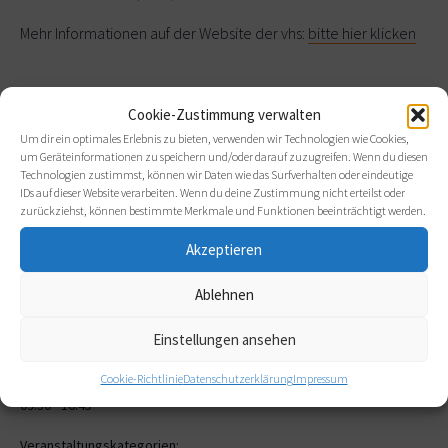
Mehr Informationen auf der Website der vhs:
bitte hier klicken
Cookie-Zustimmung verwalten
Um dir ein optimales Erlebnis zu bieten, verwenden wir Technologien wie Cookies,
Zum Kalender hinzufügen
um Geräteinformationen zu speichern und/oder darauf zuzugreifen. Wenn du diesen
Technologien zustimmst, können wir Daten wie das Surfverhalten oder eindeutige
IDs auf dieser Website verarbeiten. Wenn du deine Zustimmung nicht erteilst oder
zurückziehst, können bestimmte Merkmale und Funktionen beeinträchtigt werden.
Akzeptieren
DETAILS
Ablehnen
Datum:
22. August 2026
Einstellungen ansehen
Zeit:
Cookie-Richtlinie
Datenschutzerklärung
Impressum
09:30 - 16:45
Veranstaltungskategorien: