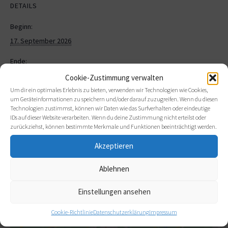
DETAILS
Beginn:
17. September 2026
Ende:
19. September 2026
Cookie-Zustimmung verwalten
Um dir ein optimales Erlebnis zu bieten, verwenden wir Technologien wie Cookies,
Veranstaltungskategorien:
um Geräteinformationen zu speichern und/oder darauf zuzugreifen. Wenn du diesen
Technologien zustimmst, können wir Daten wie das Surfverhalten oder eindeutige
Weiterbildung
IDs auf dieser Website verarbeiten. Wenn du deine Zustimmung nicht erteilst oder
zurückziehst, können bestimmte Merkmale und Funktionen beeinträchtigt werden.
Akzeptieren
Ablehnen
Klicke hier, um Marketing-Cookies zu
Einstellungen ansehen
akzeptieren und diesen Inhalt zu aktivieren
Cookie-Richtlinie
Datenschutzerklärung
Impressum