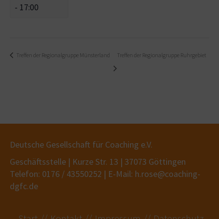
-
17:00
Treffen der Regionalgruppe Münsterland
Treffen der Regionalgruppe Ruhrgebiet
Deutsche Gesellschaft für Coaching e.V.
Geschäftsstelle | Kurze Str. 13 | 37073 Göttingen
Telefon: 0176 / 43550252 | E-Mail: h.rose@coaching-
dgfc.de
Start
Kontakt
Impressum
Datenschutz