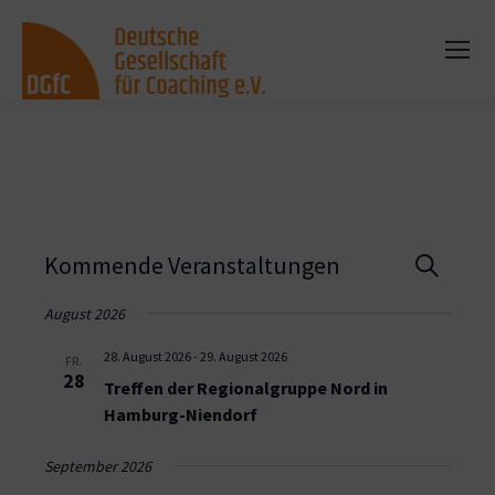
Vera
Kommende Veranstaltungen
Suche
Such
August 2026
und
28. August 2026
-
29. August 2026
FR.
28
Treffen der Regionalgruppe Nord in
Ansi
Hamburg-Niendorf
Navi
September 2026