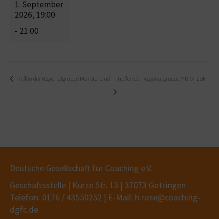
1. September
2026, 19:00
-
21:00
Treffen der Regionalgruppe Münsterland
Treffen der Regionalgruppe MR-GI-LDK
Deutsche Gesellschaft für Coaching e.V.
Geschäftsstelle | Kurze Str. 13 | 37073 Göttingen
Telefon: 0176 / 43550252 | E-Mail: h.rose@coaching-
dgfc.de