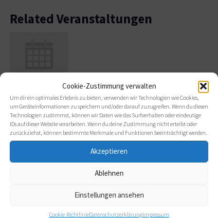
Related Veranstaltungen
Cookie-Zustimmung verwalten
Treffen der
Um dir ein optimales Erlebnis zu bieten, verwenden wir Technologien wie Cookies,
Regionalgruppe
um Geräteinformationen zu speichern und/oder darauf zuzugreifen. Wenn du diesen
Nord in Hamburg-
Technologien zustimmst, können wir Daten wie das Surfverhalten oder eindeutige
IDs auf dieser Website verarbeiten. Wenn du deine Zustimmung nicht erteilst oder
Niendorf
zurückziehst, können bestimmte Merkmale und Funktionen beeinträchtigt werden.
28. August
2026
Akzeptieren
-
Ablehnen
29. August
2026
Einstellungen ansehen
Cookie-Richtlinie
Datenschutzerklärung
Impressum