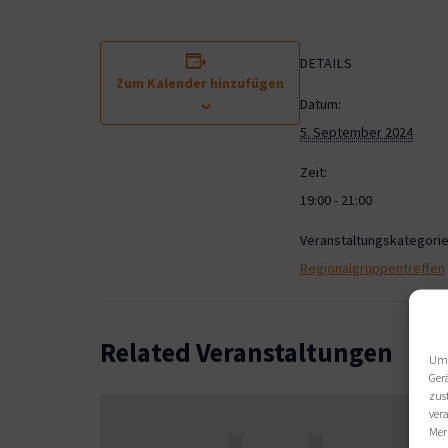
DETAILS
Zum Kalender hinzufügen
Datum:
5. September 2024
Zeit:
19:00 - 21:00
Veranstaltungskategorie
Regionalgruppentreffen
Related Veranstaltungen
Um 
Ger
zus
ver
Mer