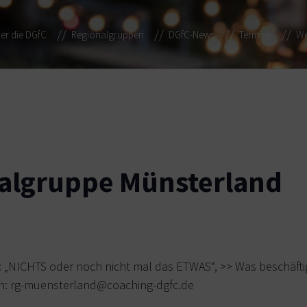
er die DGfC
Regionalgruppen
DGfC-News
Termine
We
nalgruppe Münsterland
: „NICHTS oder noch nicht mal das ETWAS“, >> Was beschäfti
n: rg-muensterland@coaching-dgfc.de