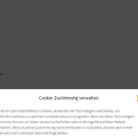
n:
Cookie-Zustimmung verwalten
dir ein optimales Erlebnis zu bieten, verwenden wir Technologien wie Cookies, um
äteinformationen zu speichern und/oder darauf zuzugreifen. Wenn du diesen Technologien
timmst, können wir Daten wie das Surfverhalten oder eindeutige IDs auf dieser Website
arbeiten. Wenn du deine Zustimmung nicht erteilst oder zurückziehst, können bestimmte
kmale und Funktionen beeinträchtigt werden.