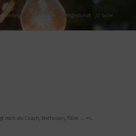
iterbildung
Coachsuche
Mitgliedschaft
Suche
gt mich als Coach; Methoden, Fälle … <<.