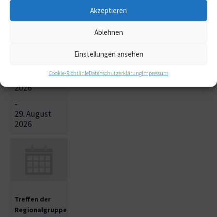
Akzeptieren
Treffen der
Ablehnen
Regionalgruppe
Nord in Hamburg-
Einstellungen ansehen
Niendorf
Cookie-Richtlinie
Datenschutzerklärung
Impressum
28. August
2026
-
29. August
2026
Treffen der
Regionalgruppe