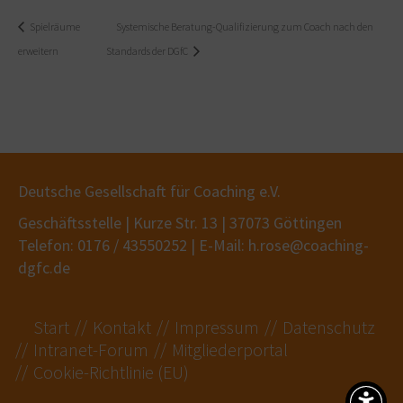
Spielräume
Systemische Beratung-Qualifizierung zum Coach nach den
erweitern
Standards der DGfC
Deutsche Gesellschaft für Coaching e.V.
Geschäftsstelle | Kurze Str. 13 | 37073 Göttingen
Telefon: 0176 / 43550252 | E-Mail: h.rose@coaching-
dgfc.de
Start
Kontakt
Impressum
Datenschutz
Intranet-Forum
Mitgliederportal
Cookie-Richtlinie (EU)