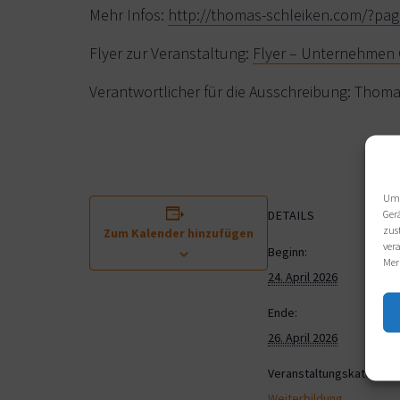
Mehr Infos:
http://thomas-schleiken.com/?pa
Flyer zur Veranstaltung:
Flyer – Unternehmen 
Verantwortlicher für die Ausschreibung: Thoma
Um 
Ger
DETAILS
zus
Zum Kalender hinzufügen
ver
Beginn:
Mer
24. April 2026
Ende:
26. April 2026
Veranstaltungskategorie
Weiterbildung