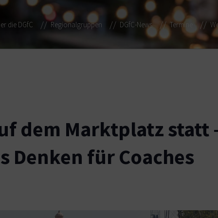
er die DGfC
Regionalgruppen
DGfC-News
Termine
We
uf dem Marktplatz statt 
s Denken für Coaches