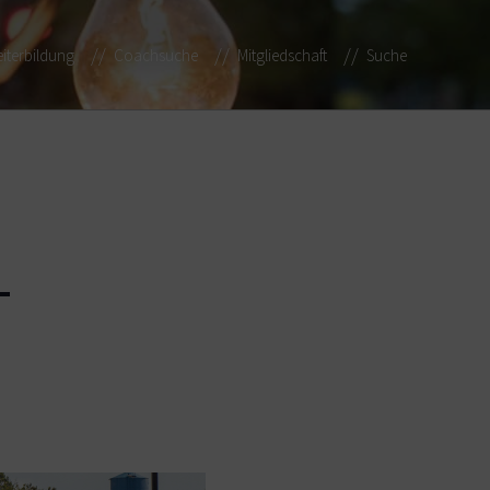
iterbildung
Coachsuche
Mitgliedschaft
Suche
–