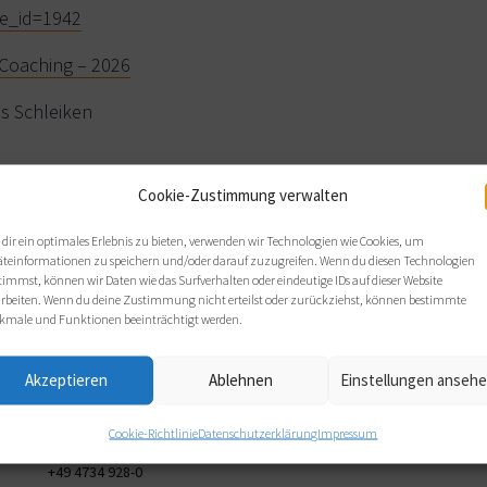
ge_id=1942
Coaching – 2026
s Schleiken
Cookie-Zustimmung verwalten
dir ein optimales Erlebnis zu bieten, verwenden wir Technologien wie Cookies, um
äteinformationen zu speichern und/oder darauf zuzugreifen. Wenn du diesen Technologien
VERANSTALTUNGSORT
timmst, können wir Daten wie das Surfverhalten oder eindeutige IDs auf dieser Website
Klicke hier, um Marketing-
arbeiten. Wenn du deine Zustimmung nicht erteilst oder zurückziehst, können bestimmte
Seminarhotel Kunze-Hof
kmale und Funktionen beeinträchtigt werden.
Cookies zu akzeptieren und
Deichstraße 16 - 18
diesen Inhalt zu aktivieren
Stadland
,
26937
Google
Akzeptieren
Ablehnen
Einstellungen anseh
Karte anzeigen
Cookie-Richtlinie
Datenschutzerklärung
Impressum
Telefon
n:
+49 4734 928-0