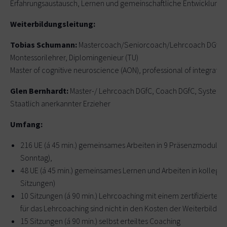
Erfahrungsaustausch, Lernen und gemeinschaftliche Entwicklung.
Weiterbildungsleitung:
Tobias Schumann:
Mastercoach/Seniorcoach/Lehrcoach DGfC,
Montessorilehrer, Diplomingenieur (TU)
Master of cognitive neuroscience (AON), professional of integrativ
Glen Bernhardt:
Master-/ Lehrcoach DGfC, Coach DGfC, Systemis
Staatlich anerkannter Erzieher
Umfang:
216 UE (á 45 min.) gemeinsames Arbeiten in 9 Präsenzmodulen á
Sonntag),
48 UE (á 45 min.) gemeinsames Lernen und Arbeiten in kollegia
Sitzungen)
10 Sitzungen (á 90 min.) Lehrcoaching mit einem zertifizierten
für das Lehrcoaching sind nicht in den Kosten der Weiterbildun
15 Sitzungen (á 90 min.) selbst erteiltes Coaching