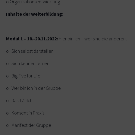
o Organisationsentwicklung
Inhalte der Weiterbildung:
Modul 1 – 18.-20.11.2022:
Hier bin ich – wer sind die anderen…
o Sich selbst darstellen
o Sich kennen lernen
o Big Five for Life
o Wer bin ich in der Gruppe
o Das TZI-Ich
o Konsent in Praxis
o Manifest der Gruppe