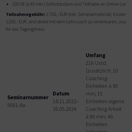
100 UE (á 45 min.) Selbststudium und Teilhabe an Online-Lern
Teilnahmegebühr:
2.700,- EUR (inkl. Seminarmaterial). Kosten f
1200,- EUR, sind direkt mit dem Lehrcoach zu vereinbaren, zusätz
für das Tagungshaus.
Umfang
216 Ustd.
(zusätzlich: 10
Coaching-
Einheiten à 90
Datum
min; 15
Seminarnummer
18.11.2022–
Einheiten eigene
T
9001-8a
26.05.2024
Coaching Arbeit
E
à 90 min; 48
Einheiten
kollegiale