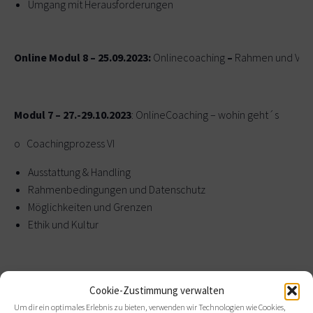
Umgang mit Herausforderungen
Online Modul 8 – 25.09.2023:
Onlinecoaching
–
Rahmen und Vor
Modul 7 – 27.-29.10.2023
: OnlineCoaching – wohin geht´s
o Coachingprozess VI
Ausstattung & Handling
Rahmenbedingungen und Datenschutz
Möglichkeiten und Grenzen
Ethik und Kultur
Online Modul 9 – 29.11.2023:
Achtsamkeit und Gleichwürdigkeit
Cookie-Zustimmung verwalten
achtsamen Lebenshaltung
Um dir ein optimales Erlebnis zu bieten, verwenden wir Technologien wie Cookies,