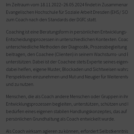
Im Zeitraum vom 18.11.2022–26.05.2024 findet in Zusammenarbeit
Evangelischen Hochschule für Soziale Arbeit Dresden (EHS/ SOFI)
zum Coach nach den Standards der DGfC statt.
Coaching ist eine Beratungsform in persönlichen Entwicklungs- un
Entscheidungsprozessen in unterschiedlichen Kontexten. Coachi
unterschiedliche Methoden der Diagnostik, Prozessbegleitung und
beitragen, den Coachee (Clienten) in seinem Wachstums- und Ent
unterstützen. Dabei ist der Coachee stets Experte seines eigene
dabei helfen, eigene Muster, Blockaden und Sichtweisen wahrz
Perspektiven einzunehmen und Mut und Neugier für Weiterentwic
und zu nutzen.
Menschen, die als Coach andere Menschen oder Gruppen in ihren
Entwicklungsprozessen begleiten, unterstützen, schützen und he
bedürfen eines eigenen stabilen Handlungskonzeptes, das auf der 
persönlichen Grundhaltung als Coach entwickelt wurde.
Als Coach wirksam agieren zu können, erfordert Selbstkenntnis un