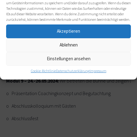
um Geräteinformationen zu speichern und/oder darauf zuzugreifen. Wenn du diesen
Technologien zustimmst, können wir Daten wie das Surfverhalten oder eindeutige
IDs auf dieser Website verarbeiten. Wenn du deine Zustimmung nicht erteilst oder
Modul 8 – 19.-21.01.2024
: Coaching – wohin geht´s…
zurückziehst, können bestimmte Merkmale und Funktionen beeinträchtigt werden.
o Mein Coachingkonzept
Akzeptieren
Meine Haltung als Coach
Ablehnen
Meine Big Five for Life
Blick über den Tellerrand
Einstellungen ansehen
Cookie-Richtlinie
Datenschutzerklärung
Impressum
Modul 9
– 24.-26.05.2024:
Wir betreten die Bühne und zeigen un
o Präsentation Coachingkonzept und Begutachtung
o Abschlusskolloquium mit Gästen
o Abschlussfest