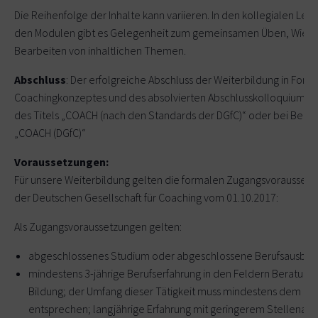
Die Reihenfolge der Inhalte kann variieren. In den kollegialen Le
den Modulen gibt es Gelegenheit zum gemeinsamen Üben, Wied
Bearbeiten von inhaltlichen Themen.
Abschluss
: Der erfolgreiche Abschluss der Weiterbildung in For
Coachingkonzeptes und des absolvierten Abschlusskolloquiums b
des Titels „COACH (nach den Standards der DGfC)“ oder bei Beitrit
„COACH (DGfC)“
Voraussetzungen:
Für unsere Weiterbildung gelten die formalen Zugangsvorausset
der Deutschen Gesellschaft für Coaching vom 01.10.2017:
Als Zugangsvoraussetzungen gelten:
abgeschlossenes Studium oder abgeschlossene Berufsausbil
mindestens 3-jährige Berufserfahrung in den Feldern Beratung
Bildung; der Umfang dieser Tätigkeit muss mindestens dem eine
entsprechen; langjährige Erfahrung mit geringerem Stellenante