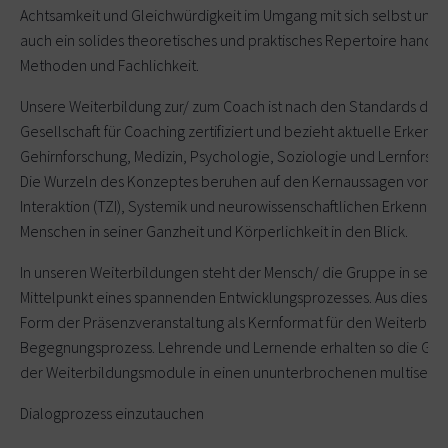
Achtsamkeit und Gleichwürdigkeit im Umgang mit sich selbst un
auch ein solides theoretisches und praktisches Repertoire handlu
Methoden und Fachlichkeit.
Unsere Weiterbildung zur/ zum Coach ist nach den Standards der
Gesellschaft für Coaching zertifiziert und bezieht aktuelle Erkennt
Gehirnforschung, Medizin, Psychologie, Soziologie und Lernforschu
Die Wurzeln des Konzeptes beruhen auf den Kernaussagen von T
Interaktion (TZI), Systemik und neurowissenschaftlichen Erkenntni
Menschen in seiner Ganzheit und Körperlichkeit in den Blick.
In unseren Weiterbildungen steht der Mensch/ die Gruppe in seiner
Mittelpunkt eines spannenden Entwicklungsprozesses. Aus diesem
Form der Präsenzveranstaltung als Kernformat für den Weiterbild
Begegnungsprozess. Lehrende und Lernende erhalten so die Gele
der Weiterbildungsmodule in einen ununterbrochenen multisenso
Dialogprozess einzutauchen