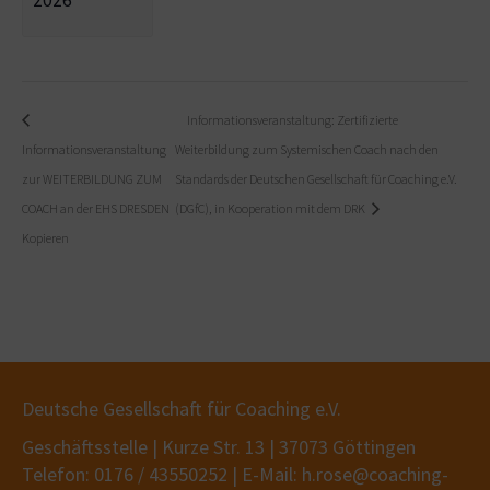
2026
Informationsveranstaltung: Zertifizierte
Informationsveranstaltung
Weiterbildung zum Systemischen Coach nach den
zur WEITERBILDUNG ZUM
Standards der Deutschen Gesellschaft für Coaching e.V.
COACH an der EHS DRESDEN
(DGfC), in Kooperation mit dem DRK
Kopieren
Deutsche Gesellschaft für Coaching e.V.
Geschäftsstelle | Kurze Str. 13 | 37073 Göttingen
Telefon: 0176 / 43550252 | E-Mail: h.rose@coaching-