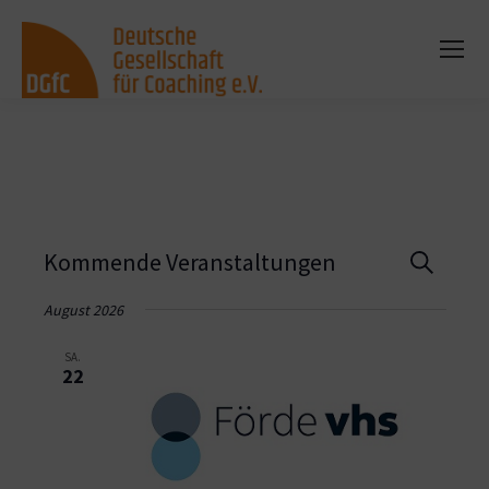
Vera
Kommende Veranstaltungen
Suche
Such
August 2026
und
SA.
22
Ansi
Navi