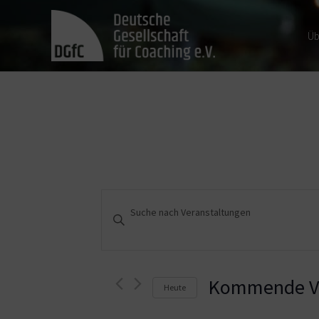
Üb
Veranstaltungen
Bitte
Schlüsselwort
Suche
eingeben.
und
Suche
nach
Kommende Ve
Heute
Ansichten,
Veranstaltungen
Schlüsselwort.