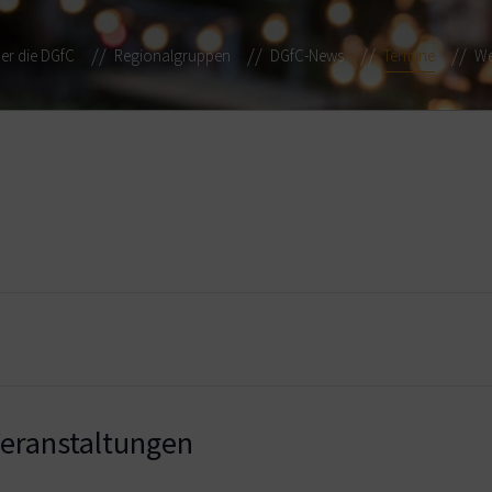
er die DGfC
Regionalgruppen
DGfC-News
Termine
We
ranstaltungen