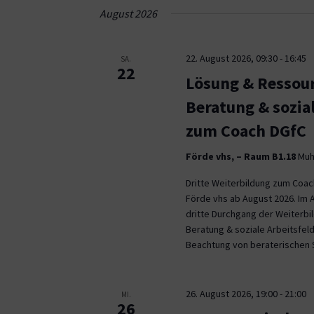
Navigation
August 2026
22. August 2026, 09:30
-
16:45
SA.
22
Lösung & Ressour
Beratung & sozia
zum Coach DGfC
Förde vhs, – Raum B1.18
Muhl
Dritte Weiterbildung zum Coa
Förde vhs ab August 2026. Im 
dritte Durchgang der Weiterb
Beratung & soziale Arbeitsfeld
Beachtung von beraterischen 
26. August 2026, 19:00
-
21:00
MI.
26