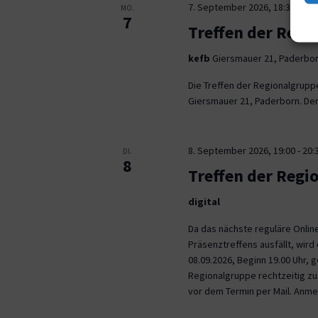
7. September 2026, 18:30
-
21:
MO.
7
Treffen der Regi
kefb
Giersmauer 21, Paderbo
Die Treffen der Regionalgrupp
Giersmauer 21, Paderborn. Der 
8. September 2026, 19:00
-
20:
DI.
8
Treffen der Regi
digital
Da das nächste reguläre Onli
Präsenztreffens ausfällt, wird 
08.09.2026, Beginn 19.00 Uhr,
Regionalgruppe rechtzeitig zu.
vor dem Termin per Mail. Anm