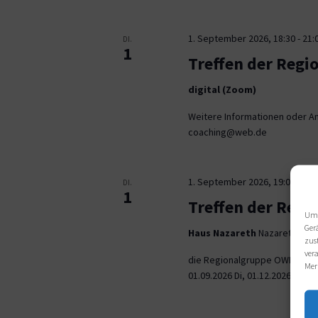
1. September 2026, 18:30
-
21:
DI.
1
Treffen der Regi
digital (Zoom)
Weitere Informationen oder An
coaching@web.de
1. September 2026, 19:00
-
21:
DI.
1
Treffen der Reg
Um 
Ger
Haus Nazareth
Nazarethweg 5
zus
ver
die Regionalgruppe OWL trifft
Mer
01.09.2026 Di, 01.12.2026 jeweil