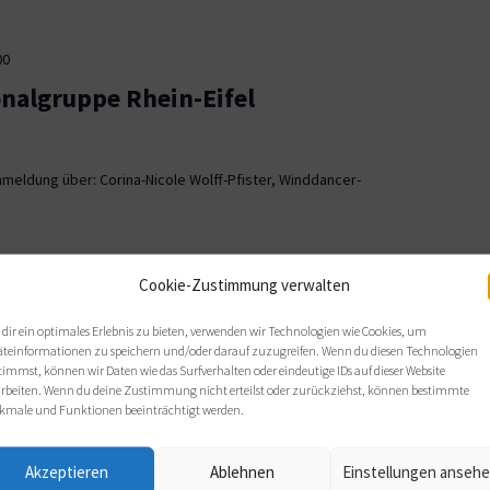
00
onalgruppe Rhein-Eifel
meldung über: Corina-Nicole Wolff-Pfister, Winddancer-
00
Cookie-Zustimmung verwalten
ionalgruppe OWL
dir ein optimales Erlebnis zu bieten, verwenden wir Technologien wie Cookies, um
äteinformationen zu speichern und/oder darauf zuzugreifen. Wenn du diesen Technologien
, Bielefeld
timmst, können wir Daten wie das Surfverhalten oder eindeutige IDs auf dieser Website
arbeiten. Wenn du deine Zustimmung nicht erteilst oder zurückziehst, können bestimmte
 sich wie gewohnt im Haus Nazareth an folgenden Terminen: Di,
kmale und Funktionen beeinträchtigt werden.
s von 19 bis 21 Uhr.
Akzeptieren
Ablehnen
Einstellungen anseh