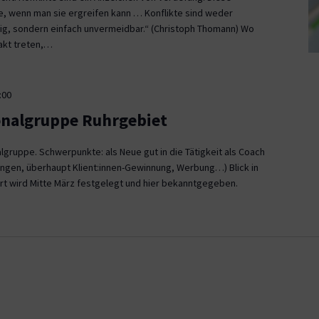
ce, wenn man sie ergreifen kann … Konflikte sind weder
, sondern einfach unvermeidbar.“ (Christoph Thomann) Wo
akt treten,…
:00
onalgruppe Ruhrgebiet
gruppe. Schwerpunkte: als Neue gut in die Tätigkeit als Coach
ngen, überhaupt Klient:innen-Gewinnung, Werbung…) Blick in
rt wird Mitte März festgelegt und hier bekanntgegeben.