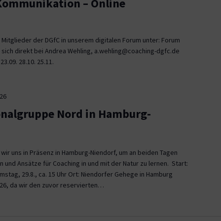
 Kommunikation – Online
 Mitglieder der DGfC in unserem digitalen Forum unter: Forum
 sich direkt bei Andrea Wehling, a.wehling@coaching-dgfc.de
3.09. 28.10. 25.11.
026
onalgruppe Nord in Hamburg-
n wir uns in Präsenz in Hamburg-Niendorf, um an beiden Tagen
und Ansätze für Coaching in und mit der Natur zu lernen. Start:
Samstag, 29.8., ca. 15 Uhr Ort: Niendorfer Gehege in Hamburg
26, da wir den zuvor reservierten…