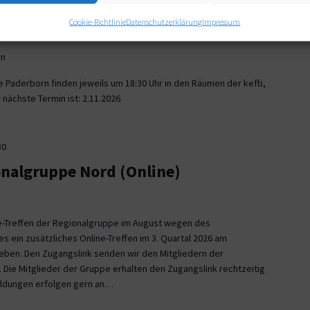
30
Cookie-Richtlinie
Datenschutzerklärung
Impressum
onalgruppe Paderborn
rn
e Paderborn finden jeweils um 18:30 Uhr in den Räumen der kefb,
nächste Termin ist: 2.11.2026
30
onalgruppe Nord (Online)
ne-Treffen der Regionalgruppe im August wegen des
es ein zusätzliches Online-Treffen im 3. Quartal 2026 am
 geben. Den Zugangslink senden wir den Mitgliedern der
 Die Mitglieder der Gruppe erhalten den Zugangslink rechtzeitig
eldungen erfolgen gern an…