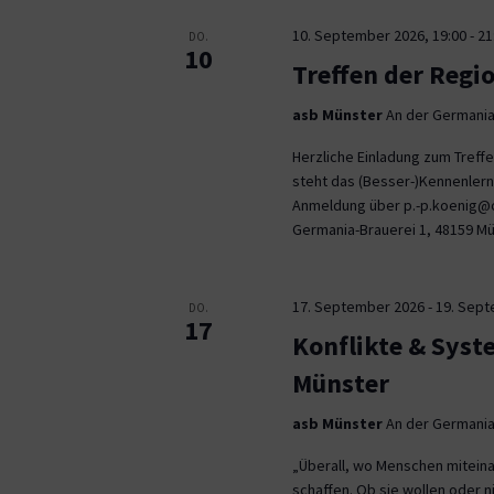
10. September 2026, 19:00
-
21
DO.
10
Treffen der Regi
asb Münster
An der Germania
Herzliche Einladung zum Tref
steht das (Besser-)Kennenlern
Anmeldung über p.-p.koenig@co
Germania-Brauerei 1, 48159 M
17. September 2026
-
19. Sep
DO.
17
Konflikte & Syst
Münster
asb Münster
An der Germania
„Überall, wo Menschen miteina
schaffen. Ob sie wollen oder n