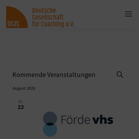
Vera
Kommende Veranstaltungen
Suche
Such
August 2026
und
SA.
22
Ansi
Navi