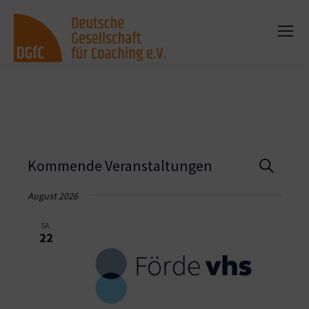
Vera
Kommende Veranstaltungen
Suche
Such
August 2026
und
SA.
22
Ansi
Navi