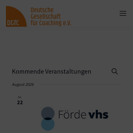
Vera
Kommende Veranstaltungen
Suche
Such
August 2026
und
SA.
22
Ansi
Navi