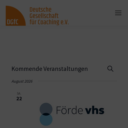
Vera
Kommende Veranstaltungen
Suche
Such
August 2026
und
SA.
22
Ansi
Navi