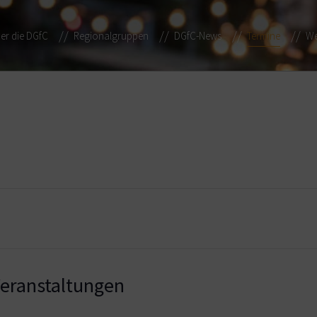
er die DGfC
Regionalgruppen
DGfC-News
Termine
We
ranstaltungen