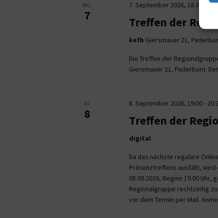
7. September 2026, 18:30
-
21:
MO.
7
Treffen der Regi
kefb
Giersmauer 21, Paderbo
Die Treffen der Regionalgrupp
Giersmauer 21, Paderborn. Der 
8. September 2026, 19:00
-
20:
DI.
8
Treffen der Regi
digital
Da das nächste reguläre Onli
Präsenztreffens ausfällt, wird 
08.09.2026, Beginn 19.00 Uhr,
Regionalgruppe rechtzeitig zu.
vor dem Termin per Mail. Anm