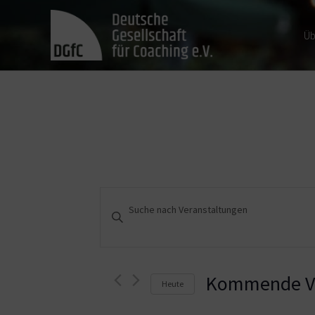
Üb
Veranstaltungen
Bitte
Schlüsselwort
Suche
eingeben.
und
Suche
nach
Kommende Ve
Heute
Ansichten,
Veranstaltungen
Schlüsselwort.