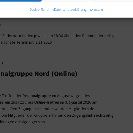
30
Cookie-Richtlinie
Datenschutzerklärung
Impressum
onalgruppe Paderborn
rn
e Paderborn finden jeweils um 18:30 Uhr in den Räumen der kefb,
nächste Termin ist: 2.11.2026
30
onalgruppe Nord (Online)
ne-Treffen der Regionalgruppe im August wegen des
es ein zusätzliches Online-Treffen im 3. Quartal 2026 am
 geben. Den Zugangslink senden wir den Mitgliedern der
 Die Mitglieder der Gruppe erhalten den Zugangslink rechtzeitig
eldungen erfolgen gern an…