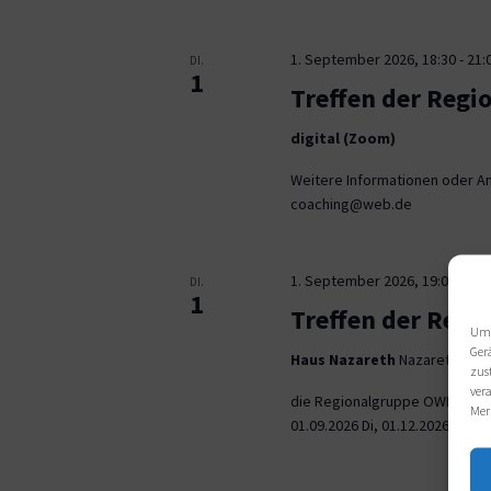
1. September 2026, 18:30
-
21:
DI.
1
Treffen der Regi
digital (Zoom)
Weitere Informationen oder An
coaching@web.de
1. September 2026, 19:00
-
21:
DI.
1
Treffen der Reg
Um 
Ger
Haus Nazareth
Nazarethweg 5
zus
ver
die Regionalgruppe OWL trifft
Mer
01.09.2026 Di, 01.12.2026 jeweil