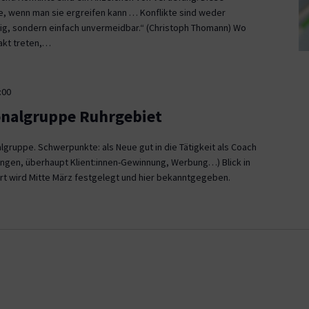
ce, wenn man sie ergreifen kann … Konflikte sind weder
, sondern einfach unvermeidbar.“ (Christoph Thomann) Wo
akt treten,…
:00
onalgruppe Ruhrgebiet
gruppe. Schwerpunkte: als Neue gut in die Tätigkeit als Coach
ngen, überhaupt Klient:innen-Gewinnung, Werbung…) Blick in
rt wird Mitte März festgelegt und hier bekanntgegeben.