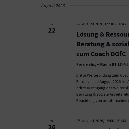
Navigation
August 2026
22. August 2026, 09:30
-
16:45
SA.
22
Lösung & Ressour
Beratung & sozia
zum Coach DGfC
Förde vhs, – Raum B1.18
Muhl
Dritte Weiterbildung zum Coa
Förde vhs ab August 2026. Im 
dritte Durchgang der Weiterb
Beratung & soziale Arbeitsfeld
Beachtung von beraterischen 
26. August 2026, 19:00
-
21:00
MI.
26