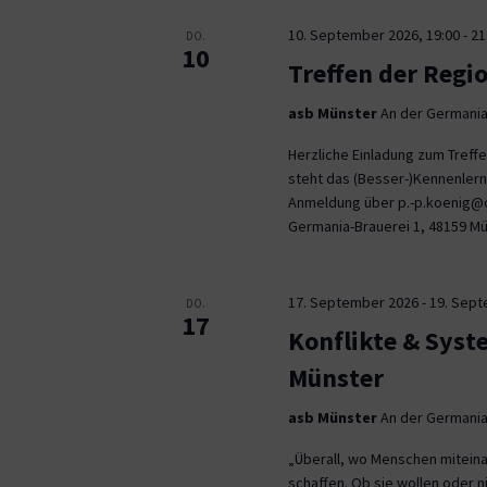
10. September 2026, 19:00
-
21
DO.
10
Treffen der Regi
asb Münster
An der Germania
Herzliche Einladung zum Tref
steht das (Besser-)Kennenlern
Anmeldung über p.-p.koenig@co
Germania-Brauerei 1, 48159 M
17. September 2026
-
19. Sep
DO.
17
Konflikte & Syst
Münster
asb Münster
An der Germania
„Überall, wo Menschen miteina
schaffen. Ob sie wollen oder n