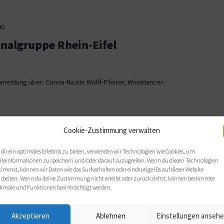
00
onalgruppe Rhein-Eifel
meldung über: Corina-Nicole Wolff-Pfister, Winddancer-
00
Cookie-Zustimmung verwalten
ionalgruppe OWL
dir ein optimales Erlebnis zu bieten, verwenden wir Technologien wie Cookies, um
äteinformationen zu speichern und/oder darauf zuzugreifen. Wenn du diesen Technologien
, Bielefeld
timmst, können wir Daten wie das Surfverhalten oder eindeutige IDs auf dieser Website
arbeiten. Wenn du deine Zustimmung nicht erteilst oder zurückziehst, können bestimmte
 sich wie gewohnt im Haus Nazareth an folgenden Terminen: Di,
kmale und Funktionen beeinträchtigt werden.
s von 19 bis 21 Uhr.
Akzeptieren
Ablehnen
Einstellungen anseh