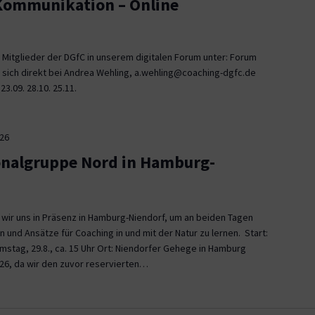
 Kommunikation – Online
 Mitglieder der DGfC in unserem digitalen Forum unter: Forum
 sich direkt bei Andrea Wehling, a.wehling@coaching-dgfc.de
3.09. 28.10. 25.11.
026
onalgruppe Nord in Hamburg-
n wir uns in Präsenz in Hamburg-Niendorf, um an beiden Tagen
und Ansätze für Coaching in und mit der Natur zu lernen. Start:
Samstag, 29.8., ca. 15 Uhr Ort: Niendorfer Gehege in Hamburg
26, da wir den zuvor reservierten…