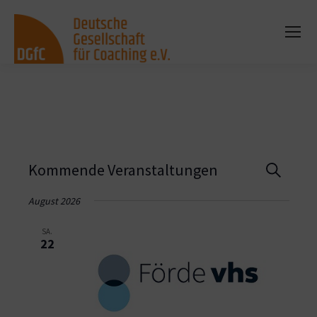
Vera
Kommende Veranstaltungen
Suche
Such
August 2026
und
SA.
22
Ansi
Navi