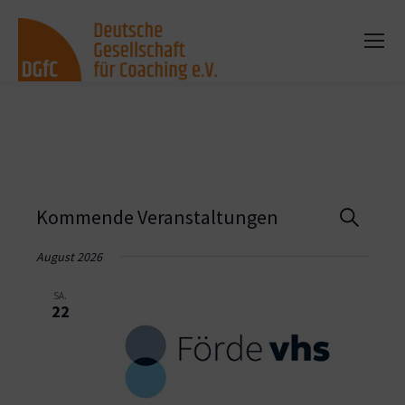
Vera
Kommende Veranstaltungen
Suche
Such
August 2026
und
SA.
22
Ansi
Navi