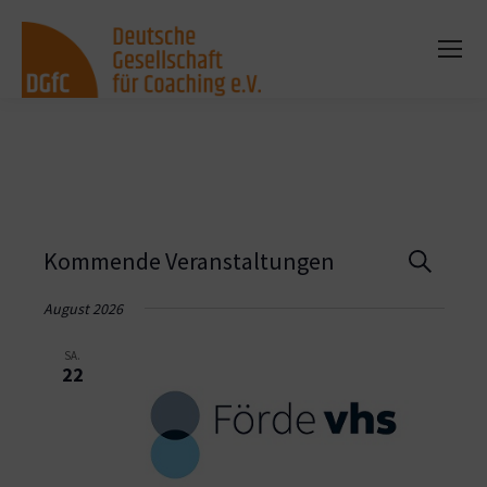
Vera
Kommende Veranstaltungen
Suche
Such
August 2026
und
SA.
22
Ansi
Navi