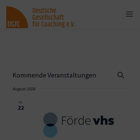
Vera
Kommende Veranstaltungen
Suche
Such
August 2026
und
SA.
22
Ansi
Navi