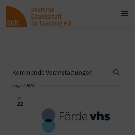
Vera
Kommende Veranstaltungen
Suche
Such
August 2026
und
SA.
22
Ansi
Navi