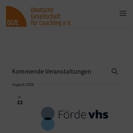
Vera
Kommende Veranstaltungen
Suche
Such
August 2026
und
SA.
22
Ansi
Navi