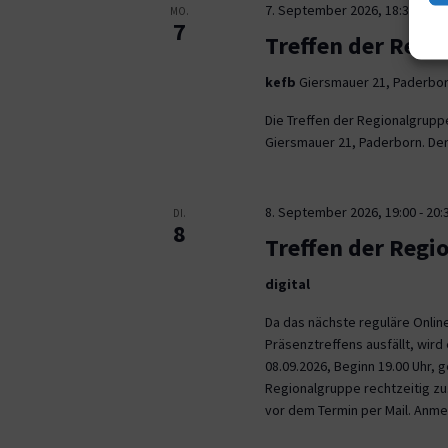
7. September 2026, 18:30
-
21:
MO.
7
Treffen der Regi
kefb
Giersmauer 21, Paderbo
Die Treffen der Regionalgrupp
Giersmauer 21, Paderborn. Der 
8. September 2026, 19:00
-
20:
DI.
8
Treffen der Regi
digital
Da das nächste reguläre Onli
Präsenztreffens ausfällt, wird 
08.09.2026, Beginn 19.00 Uhr,
Regionalgruppe rechtzeitig zu.
vor dem Termin per Mail. Anm