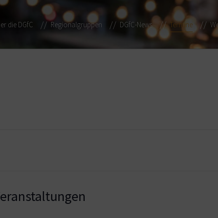
er die DGfC
Regionalgruppen
DGfC-News
Termine
We
ranstaltungen