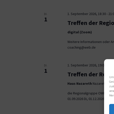
1. September 2026, 18:30
-
21:
DI.
1
Treffen der Regi
digital (Zoom)
Weitere Informationen oder An
coaching@web.de
1. September 2026, 19:00
-
21:
DI.
1
Treffen der Reg
Um 
Ger
Haus Nazareth
Nazarethweg 5
zus
ver
die Regionalgruppe OWL trifft
Mer
01.09.2026 Di, 01.12.2026 jeweil