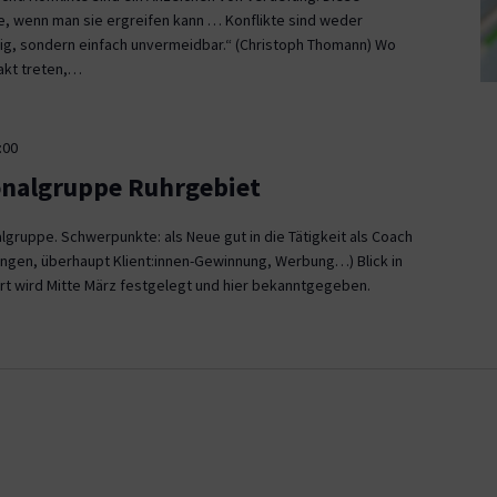
ce, wenn man sie ergreifen kann … Konflikte sind weder
, sondern einfach unvermeidbar.“ (Christoph Thomann) Wo
akt treten,…
:00
onalgruppe Ruhrgebiet
gruppe. Schwerpunkte: als Neue gut in die Tätigkeit als Coach
ngen, überhaupt Klient:innen-Gewinnung, Werbung…) Blick in
rt wird Mitte März festgelegt und hier bekanntgegeben.