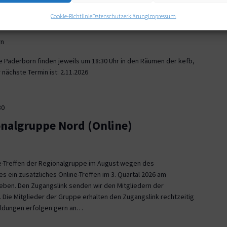
30
Cookie-Richtlinie
Datenschutzerklärung
Impressum
onalgruppe Paderborn
rn
e Paderborn finden jeweils um 18:30 Uhr in den Räumen der kefb,
nächste Termin ist: 2.11.2026
30
onalgruppe Nord (Online)
ne-Treffen der Regionalgruppe im August wegen des
es ein zusätzliches Online-Treffen im 3. Quartal 2026 am
 geben. Den Zugangslink senden wir den Mitgliedern der
 Die Mitglieder der Gruppe erhalten den Zugangslink rechtzeitig
eldungen erfolgen gern an…