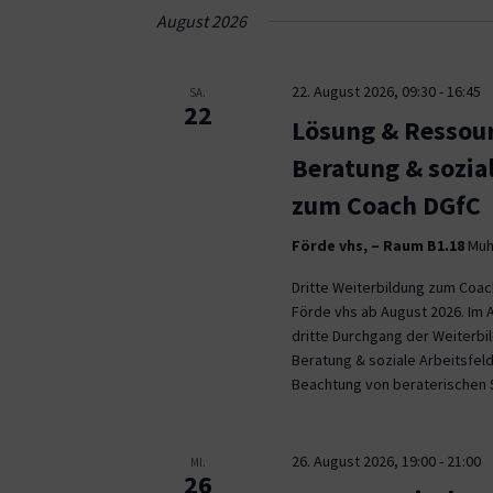
Navigation
August 2026
22. August 2026, 09:30
-
16:45
SA.
22
Lösung & Ressour
Beratung & sozia
zum Coach DGfC
Förde vhs, – Raum B1.18
Muhl
Dritte Weiterbildung zum Coa
Förde vhs ab August 2026. Im 
dritte Durchgang der Weiterb
Beratung & soziale Arbeitsfeld
Beachtung von beraterischen 
26. August 2026, 19:00
-
21:00
MI.
26