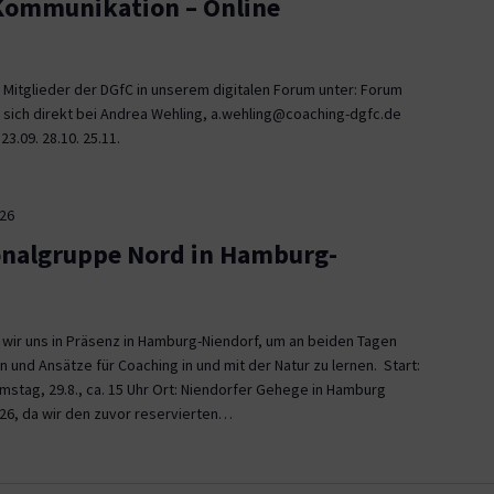
 Kommunikation – Online
 Mitglieder der DGfC in unserem digitalen Forum unter: Forum
 sich direkt bei Andrea Wehling, a.wehling@coaching-dgfc.de
3.09. 28.10. 25.11.
026
onalgruppe Nord in Hamburg-
n wir uns in Präsenz in Hamburg-Niendorf, um an beiden Tagen
und Ansätze für Coaching in und mit der Natur zu lernen. Start:
Samstag, 29.8., ca. 15 Uhr Ort: Niendorfer Gehege in Hamburg
26, da wir den zuvor reservierten…