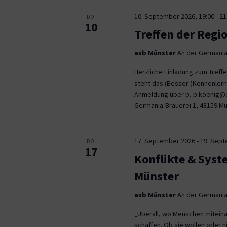
10. September 2026, 19:00
-
21
DO.
10
Treffen der Regi
asb Münster
An der Germania
Herzliche Einladung zum Tref
steht das (Besser-)Kennenlern
Anmeldung über p.-p.koenig@co
Germania-Brauerei 1, 48159 M
17. September 2026
-
19. Sep
DO.
17
Konflikte & Syst
Münster
asb Münster
An der Germania
„Überall, wo Menschen miteina
schaffen. Ob sie wollen oder n