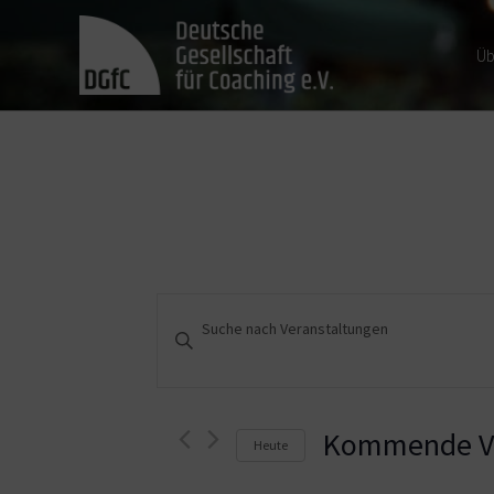
Üb
Veranstaltungen
Bitte
Schlüsselwort
Suche
eingeben.
und
Suche
nach
Kommende Ve
Heute
Ansichten,
Veranstaltungen
Schlüsselwort.