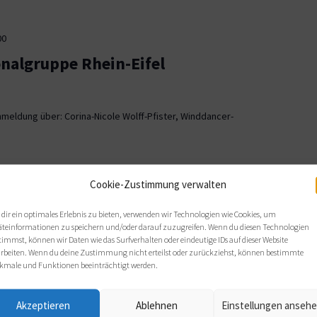
00
onalgruppe Rhein-Eifel
meldung über: Corina-Nicole Wolff-Pfister, Winddancer-
00
Cookie-Zustimmung verwalten
ionalgruppe OWL
dir ein optimales Erlebnis zu bieten, verwenden wir Technologien wie Cookies, um
äteinformationen zu speichern und/oder darauf zuzugreifen. Wenn du diesen Technologien
, Bielefeld
timmst, können wir Daten wie das Surfverhalten oder eindeutige IDs auf dieser Website
arbeiten. Wenn du deine Zustimmung nicht erteilst oder zurückziehst, können bestimmte
 sich wie gewohnt im Haus Nazareth an folgenden Terminen: Di,
kmale und Funktionen beeinträchtigt werden.
s von 19 bis 21 Uhr.
Akzeptieren
Ablehnen
Einstellungen anseh