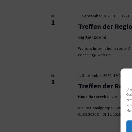
1. September 2026, 18:30
-
21:
DI.
1
Treffen der Regi
digital (Zoom)
Weitere Informationen oder An
coaching@web.de
1. September 2026, 19:00
-
21:
DI.
1
Treffen der Reg
Um 
Ger
Haus Nazareth
Nazarethweg 5
zus
ver
die Regionalgruppe OWL trifft
Mer
01.09.2026 Di, 01.12.2026 jeweil