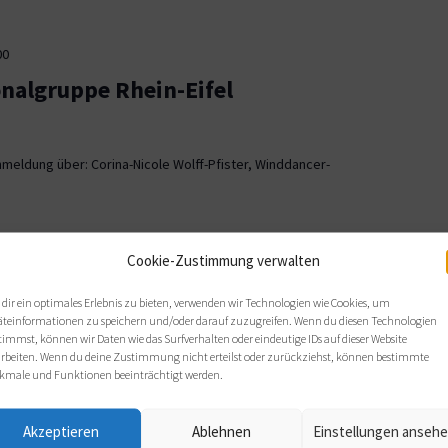
00
onalgruppe Rhein-Eifel
meldung über: Corina-Nicole Wolff-Pfister, Winddancer-
00
Cookie-Zustimmung verwalten
ionalgruppe OWL
dir ein optimales Erlebnis zu bieten, verwenden wir Technologien wie Cookies, um
äteinformationen zu speichern und/oder darauf zuzugreifen. Wenn du diesen Technologien
, Bielefeld
timmst, können wir Daten wie das Surfverhalten oder eindeutige IDs auf dieser Website
arbeiten. Wenn du deine Zustimmung nicht erteilst oder zurückziehst, können bestimmte
 sich wie gewohnt im Haus Nazareth an folgenden Terminen: Di,
kmale und Funktionen beeinträchtigt werden.
s von 19 bis 21 Uhr.
Akzeptieren
Ablehnen
Einstellungen anseh