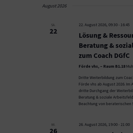
Navigation
August 2026
22. August 2026, 09:30
-
16:45
SA.
22
Lösung & Ressour
Beratung & sozia
zum Coach DGfC
Förde vhs, – Raum B1.18
Muhl
Dritte Weiterbildung zum Coa
Förde vhs ab August 2026. Im 
dritte Durchgang der Weiterb
Beratung & soziale Arbeitsfeld
Beachtung von beraterischen 
26. August 2026, 19:00
-
21:00
MI.
26