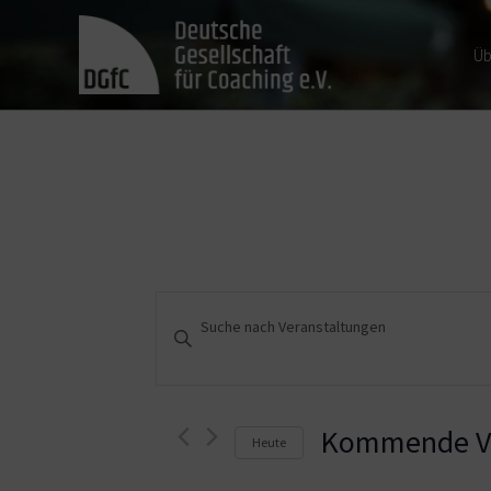
Üb
Veranstaltungen
Bitte
Schlüsselwort
Suche
eingeben.
und
Suche
nach
Kommende Ve
Heute
Ansichten,
Veranstaltungen
Schlüsselwort.