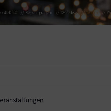
er die DGfC
Regionalgruppen
DGfC-News
Termine
We
ranstaltungen