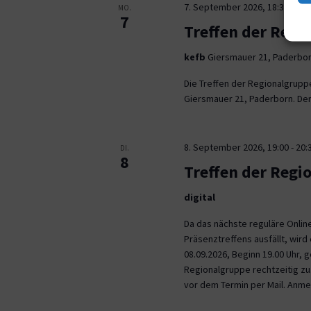
7. September 2026, 18:30
-
21:
MO.
7
Treffen der Regi
kefb
Giersmauer 21, Paderbo
Die Treffen der Regionalgrupp
Giersmauer 21, Paderborn. Der 
8. September 2026, 19:00
-
20:
DI.
8
Treffen der Regi
digital
Da das nächste reguläre Onli
Präsenztreffens ausfällt, wird 
08.09.2026, Beginn 19.00 Uhr,
Regionalgruppe rechtzeitig zu.
vor dem Termin per Mail. Anm