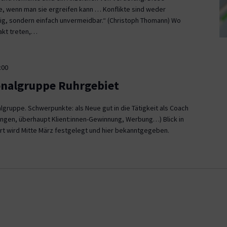
ce, wenn man sie ergreifen kann … Konflikte sind weder
, sondern einfach unvermeidbar.“ (Christoph Thomann) Wo
akt treten,…
:00
onalgruppe Ruhrgebiet
gruppe. Schwerpunkte: als Neue gut in die Tätigkeit als Coach
ngen, überhaupt Klient:innen-Gewinnung, Werbung…) Blick in
rt wird Mitte März festgelegt und hier bekanntgegeben.