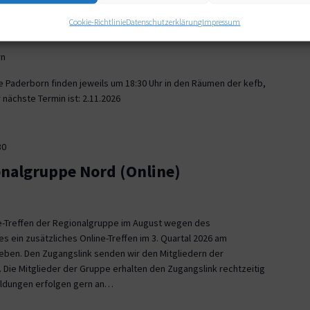
30
Cookie-Richtlinie
Datenschutzerklärung
Impressum
onalgruppe Paderborn
rn
e Paderborn finden jeweils um 18:30 Uhr in den Räumen der kefb,
nächste Termin ist: 2.11.2026
30
onalgruppe Nord (Online)
ne-Treffen der Regionalgruppe im August wegen des
es ein zusätzliches Online-Treffen im 3. Quartal 2026 am
 geben. Den Zugangslink senden wir den Mitgliedern der
 Die Mitglieder der Gruppe erhalten den Zugangslink rechtzeitig
eldungen erfolgen gern an…