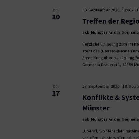
10. September 2026, 19:00
-
21
DO.
10
Treffen der Regi
asb Münster
An der Germania
Herzliche Einladung zum Tref
steht das (Besser-)Kennenlern
Anmeldung über p.-p.koenig@co
Germania-Brauerei 1, 48159 M
17. September 2026
-
19. Sep
DO.
17
Konflikte & Syst
Münster
asb Münster
An der Germania
„Überall, wo Menschen miteina
schaffen. Ob sie wollen oder n