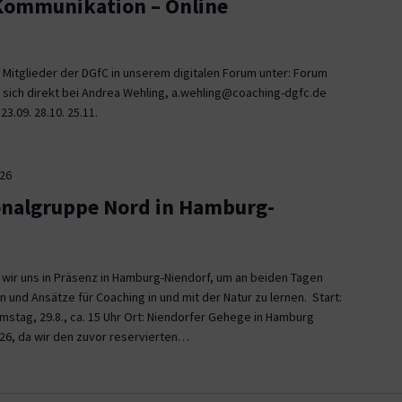
 Kommunikation – Online
 Mitglieder der DGfC in unserem digitalen Forum unter: Forum
 sich direkt bei Andrea Wehling, a.wehling@coaching-dgfc.de
3.09. 28.10. 25.11.
026
onalgruppe Nord in Hamburg-
n wir uns in Präsenz in Hamburg-Niendorf, um an beiden Tagen
und Ansätze für Coaching in und mit der Natur zu lernen. Start:
Samstag, 29.8., ca. 15 Uhr Ort: Niendorfer Gehege in Hamburg
26, da wir den zuvor reservierten…