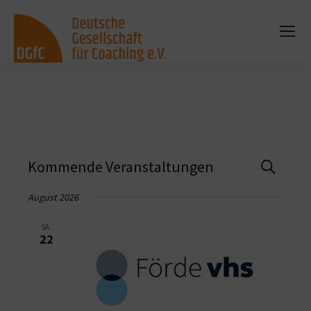
Vera
Kommende Veranstaltungen
Suche
Such
August 2026
und
SA.
22
Ansi
Navi