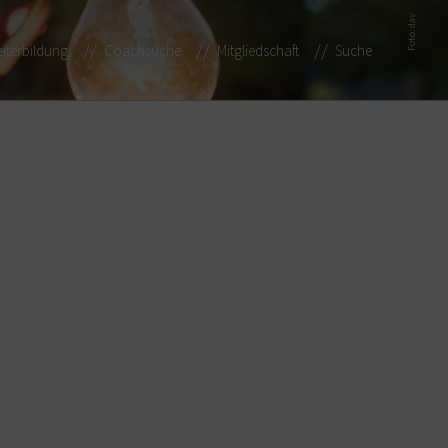
Foto: dav
iterbildung
Coachsuche
Mitgliedschaft
Suche