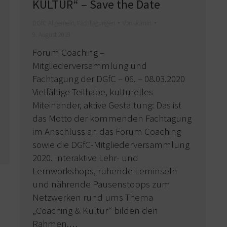
KULTUR“ – Save the Date
DGfC Allgemein
,
Fachtagungen
Von
admin
9. August 2019
Forum Coaching –
Mitgliederversammlung und
Fachtagung der DGfC – 06. – 08.03.2020
Vielfältige Teilhabe, kulturelles
Miteinander, aktive Gestaltung: Das ist
das Motto der kommenden Fachtagung
im Anschluss an das Forum Coaching
sowie die DGfC-Mitgliederversammlung
2020. Interaktive Lehr- und
Lernworkshops, ruhende Lerninseln
und nährende Pausenstopps zum
Netzwerken rund ums Thema
„Coaching & Kultur“ bilden den
Rahmen.…