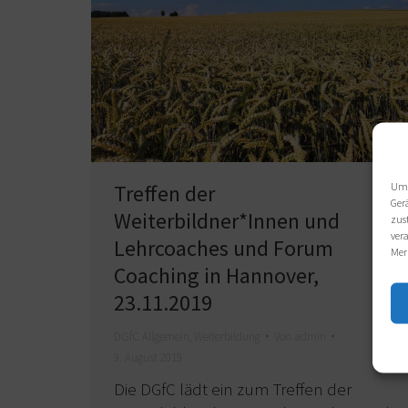
Um 
Treffen der
Ger
Weiterbildner*Innen und
zus
ver
Lehrcoaches und Forum
Mer
Coaching in Hannover,
23.11.2019
DGfC Allgemein
,
Weiterbildung
Von
admin
9. August 2019
Die DGfC lädt ein zum Treffen der