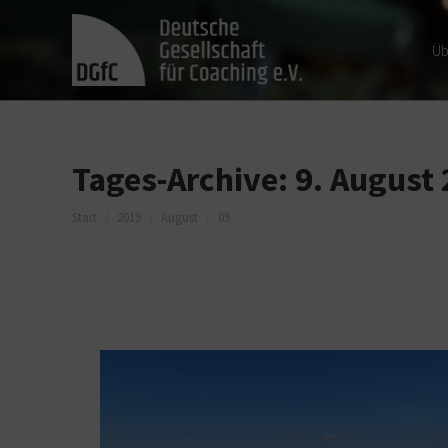
Üb
Tages-Archive:
9. August
Sie befinden sich hier:
Start
2019
August
09