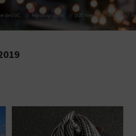
er die DGfC
Regionalgruppen
DGfC-News
Termine
We
 2019