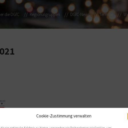
er die DGfC
Regionalgruppen
DGfC-News
Termine
We
2021
Cookie-Zustimmung verwalten
dir ein optimales Erlebnis zu bieten, verwenden wir Technologien wie Cookies, um