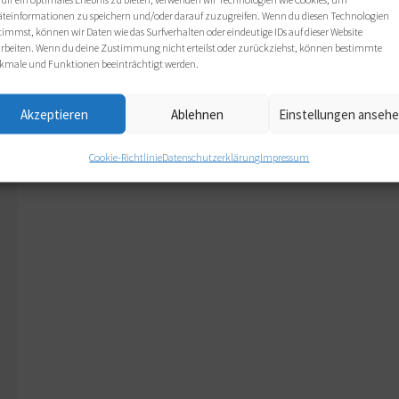
äteinformationen zu speichern und/oder darauf zuzugreifen. Wenn du diesen Technologien
timmst, können wir Daten wie das Surfverhalten oder eindeutige IDs auf dieser Website
arbeiten. Wenn du deine Zustimmung nicht erteilst oder zurückziehst, können bestimmte
kmale und Funktionen beeinträchtigt werden.
Akzeptieren
Ablehnen
Einstellungen anseh
Cookie-Richtlinie
Datenschutzerklärung
Impressum