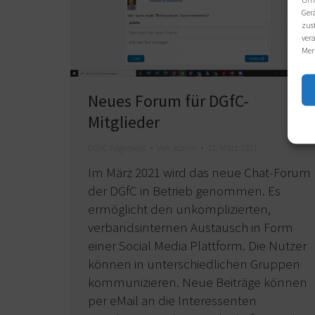
Ger
zus
ver
Mer
Neues Forum für DGfC-
Mitglieder
DGfC Allgemein
Von
admin
12. März 2021
Im März 2021 wird das neue Chat-Forum
der DGfC in Betrieb genommen. Es
ermöglicht den unkomplizierten,
verbandsinternen Austausch in Form
einer Social Media Plattform. Die Nutzer
können in unterschiedlichen Gruppen
kommunizieren. Neue Beiträge können
per eMail an die Interessenten