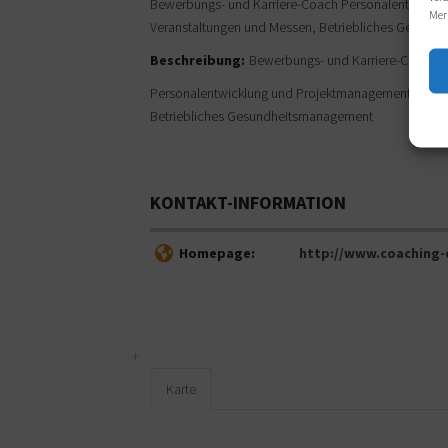
Bewerbungs- und Karriere-Coach Personalentwickl
Mer
Veranstaltungen und Messen, Betriebliches Gesun
Beschreibung:
Bewerbungs- und Karriere-Coach
Personalentwicklung und Projektmanagement, Marke
Betriebliches Gesundheitsmanagement
KONTAKT-INFORMATION
Homepage:
http://www.coaching-
Karte