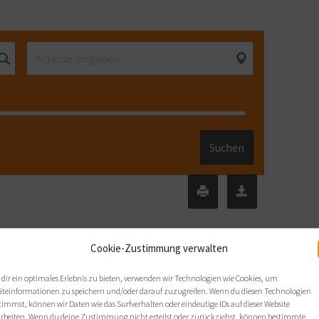
Suchen
Cookie-Zustimmung verwalten
Lehrcoach
Coach-RTC
dir ein optimales Erlebnis zu bieten, verwenden wir Technologien wie Cookies, um
äteinformationen zu speichern und/oder darauf zuzugreifen. Wenn du diesen Technologien
timmst, können wir Daten wie das Surfverhalten oder eindeutige IDs auf dieser Website
arbeiten. Wenn du deine Zustimmung nicht erteilst oder zurückziehst, können bestimmte