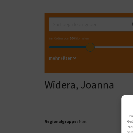
im Radius von
50
Kilometern
mehr Filter
Widera, Joanna
Um 
Regionalgruppe:
Nord
Ger
zus
ver