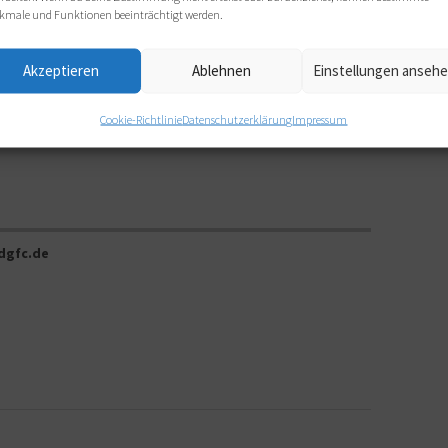
ung und Projektmanagement, Marketing, Kommunikation,
kmale und Funktionen beeinträchtigt werden.
dheitsmanagement
Akzeptieren
Ablehnen
Einstellungen anseh
ting, Kommunikation, Veranstaltungen und Messen,
Cookie-Richtlinie
Datenschutzerklärung
Impressum
dgfc.de