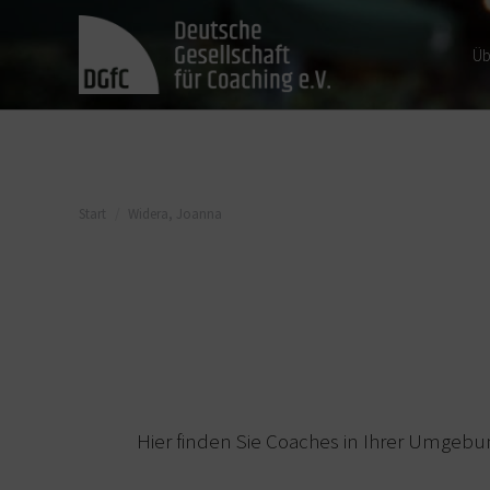
Üb
Sie befinden sich hier:
Start
Widera, Joanna
Hier finden Sie Coaches in Ihrer Umgebu