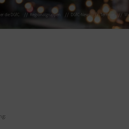
er die DGfC
Regionalgruppen
DGfC-News
Termine
We
ng: