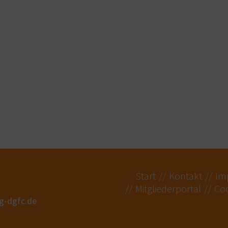
Start
Kontakt
Im
Mitgliederportal
Coo
ng-dgfc.de