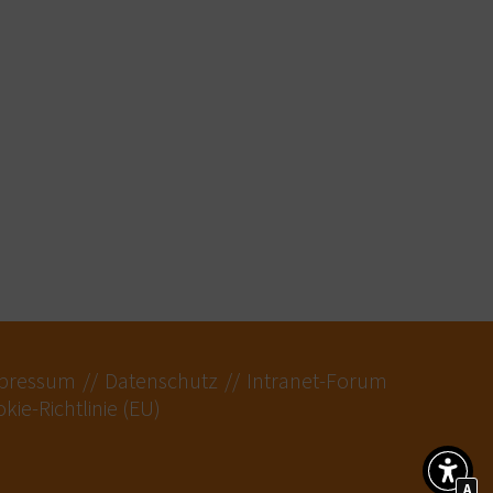
pressum
Datenschutz
Intranet-Forum
kie-Richtlinie (EU)
A