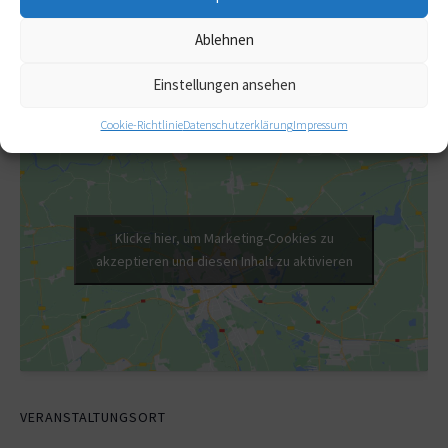
14. Oktober 2026
Ablehnen
Veranstaltungskategorien:
Weiterbildung (DGfC-zertifiziert)
Einstellungen ansehen
Cookie-Richtlinie
Datenschutzerklärung
Impressum
Klicke hier, um Marketing-Cookies zu
akzeptieren und diesen Inhalt zu aktivieren
VERANSTALTUNGSORT