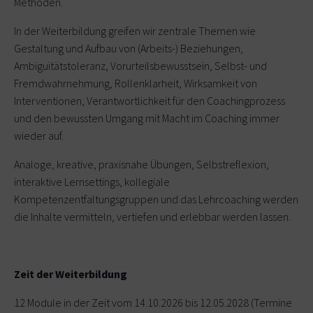
Methoden.
In der Weiterbildung greifen wir zentrale Themen wie
Gestaltung und Aufbau von (Arbeits-) Beziehungen,
Ambiguitätstoleranz, Vorurteilsbewusstsein, Selbst- und
Fremdwahrnehmung, Rollenklarheit, Wirksamkeit von
Interventionen, Verantwortlichkeit für den Coachingprozess
und den bewussten Umgang mit Macht im Coaching immer
wieder auf.
Analoge, kreative, praxisnahe Übungen, Selbstreflexion,
interaktive Lernsettings, kollegiale
Kompetenzentfaltungsgruppen und das Lehrcoaching werden
die Inhalte vermitteln, vertiefen und erlebbar werden lassen.
Zeit der Weiterbildung
12 Module in der Zeit vom 14.10.2026 bis 12.05.2028 (Termine