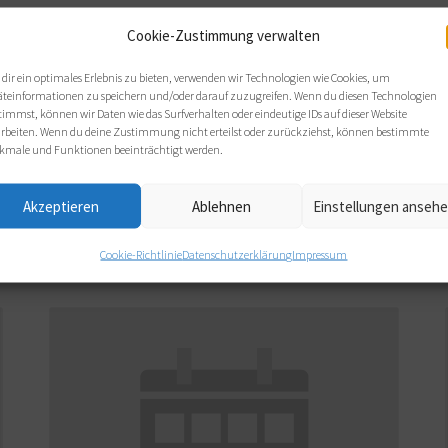
Telefon:
Cookie-Zustimmung verwalten
+49 176 43550252
dir ein optimales Erlebnis zu bieten, verwenden wir Technologien wie Cookies, um
E-Mail:
äteinformationen zu speichern und/oder darauf zuzugreifen. Wenn du diesen Technologien
info@coaching-dgfc.de
timmst, können wir Daten wie das Surfverhalten oder eindeutige IDs auf dieser Website
arbeiten. Wenn du deine Zustimmung nicht erteilst oder zurückziehst, können bestimmte
kmale und Funktionen beeinträchtigt werden.
Webseite:
www.coaching-dgfc.de
Akzeptieren
Ablehnen
Einstellungen anseh
Cookie-Richtlinie
Datenschutzerklärung
Impressum