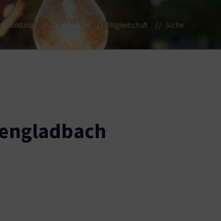
iterbildung
Coachsuche
Mitgliedschaft
Suche
hengladbach