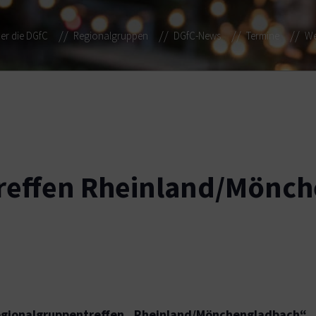
er die DGfC
Regionalgruppen
DGfC-News
Termine
We
reffen Rheinland/Mönc
Regionalgruppentreffen „Rheinland/Mönchengladbach“