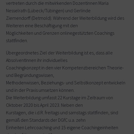
vertreten durch die mitwirkenden Dozentinnen Maria
Nesselrath (Lübeck/Tübingen) und Gerlinde
Ziemendorff (Detmold). Während der Weiterbildung wird des
Weiteren eine Beschäftigung mit den
Möglichkeiten und Grenzen onlinegestützten Coachings
stattfinden.
Übergeordnetes Ziel der Weiterbildung ist es, dass alle
AbsolventInnen ihr individuelles
Coachingkonzept in den vier Kompetenzbereichen Theorie-
und Begründungswissen,
Methodenwissen, Beziehungs- und Selbstkonzept entwickeln
und in der Praxis umsetzen können.
Die Weiterbildung umfasst 22 Kurstage im Zeitraum von
Oktober 2020 bis April 2023. Neben den
Kurstagen, die i.d.R. freitags und samstags stattfinden, sind
gemäß den Standards der DGfC u.a. zehn
Einheiten Lehrcoaching und 15 eigene Coachingeinheiten