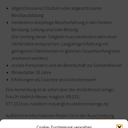
abgeschlossenes Studium oder abgeschlossene
Berufsausbildung
mindestens dreijährige Berufserfahrung in den Feldern
Beratung, Leitung und/oder Bildung.
(Der Umfang dieser Tätigkeit muss mindestens dem einer
Viertelstelle entsprechen. Langjährige Erfahrung mit
geringerem Stellenanteil im gleichen Gesamtumfang kann
anerkannt werden.)
soziale Kompetenz und die Bereitschaft zur Selbstreflexion
Mindestalter 28 Jahre
Erfahrungen als Coachee sind wünschenswert
Eine Anmeldung ist ab sofort über die vhs Detmold-Lemgo,
Frau Dr. Hädrich-Meyer, möglich: (05231)
977 232 bzw. haedrich-meyer@vhs-detmold-lemgo.de.
Ausführliche Informationen finden Sie in der
Ausschreibung
.
Cookie-Zustimmung verwalten