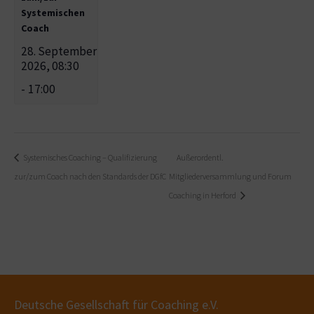
Systemischen
Coach
28. September
2026, 08:30
-
17:00
Systemisches Coaching – Qualifizierung
Außerordentl.
zur/zum Coach nach den Standards der DGfC
Mitgliederversammlung und Forum
Coaching in Herford
Deutsche Gesellschaft für Coaching e.V.