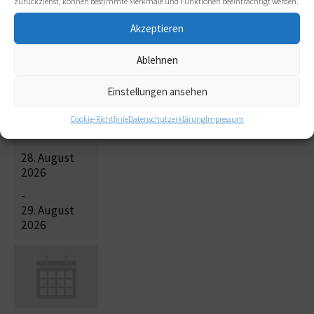
zurückziehst, können bestimmte Merkmale und Funktionen beeinträchtigt werden.
Akzeptieren
Ablehnen
Treffen der
Einstellungen ansehen
Regionalgruppe
Nord in Hamburg-
Cookie-Richtlinie
Datenschutzerklärung
Impressum
Niendorf
28. August
2026
-
29. August
2026