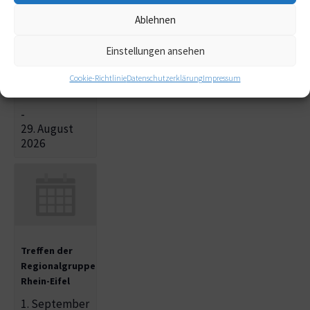
Treffen der
Ablehnen
Regionalgruppe
Nord in Hamburg-
Einstellungen ansehen
Niendorf
28. August
Cookie-Richtlinie
Datenschutzerklärung
Impressum
2026
-
29. August
2026
Treffen der
Regionalgruppe
Rhein-Eifel
1. September