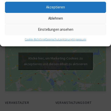
Veranstaltungskategorien:
Akzeptieren
Arbeitsgruppentreffen
,
Coachingupdate
,
Coachingverband
,
Ablehnen
Forum Coaching
Einstellungen ansehen
Cookie-Richtlinie
Datenschutzerklärung
Impressum
Klicke hier, um Marketing-Cookies zu
akzeptieren und diesen Inhalt zu aktivieren
VERANSTALTER
VERANSTALTUNGSORT