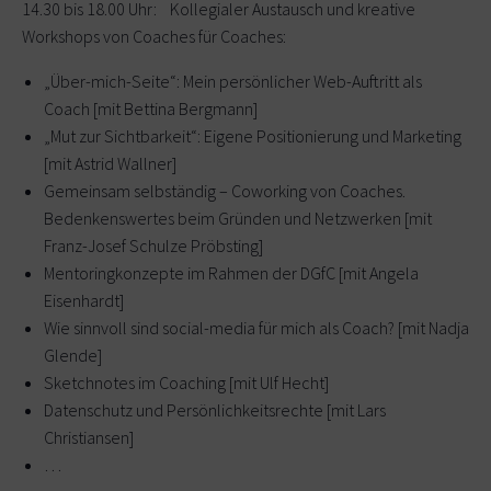
14.30 bis 18.00 Uhr: Kollegialer Austausch und kreative
Workshops von Coaches für Coaches:
„Über-mich-Seite“: Mein persönlicher Web-Auftritt als
Coach [mit Bettina Bergmann]
„Mut zur Sichtbarkeit“: Eigene Positionierung und Marketing
[mit Astrid Wallner]
Gemeinsam selbständig – Coworking von Coaches.
Bedenkenswertes beim Gründen und Netzwerken [mit
Franz-Josef Schulze Pröbsting]
Mentoringkonzepte im Rahmen der DGfC [mit Angela
Eisenhardt]
Wie sinnvoll sind social-media für mich als Coach? [mit Nadja
Glende]
Sketchnotes im Coaching [mit Ulf Hecht]
Datenschutz und Persönlichkeitsrechte [mit Lars
Christiansen]
…