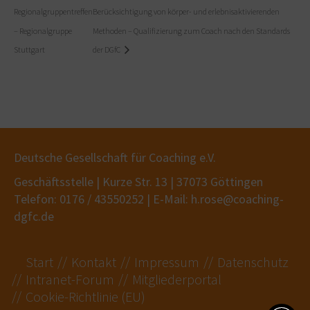
Regionalgruppentreffen
Berücksichtigung von körper- und erlebnisaktivierenden
– Regionalgruppe
Methoden – Qualifizierung zum Coach nach den Standards
Stuttgart
der DGfC
Deutsche Gesellschaft für Coaching e.V.
Geschäftsstelle | Kurze Str. 13 | 37073 Göttingen
Telefon: 0176 / 43550252 | E-Mail: h.rose@coaching-
dgfc.de
Start
Kontakt
Impressum
Datenschutz
Intranet-Forum
Mitgliederportal
Cookie-Richtlinie (EU)