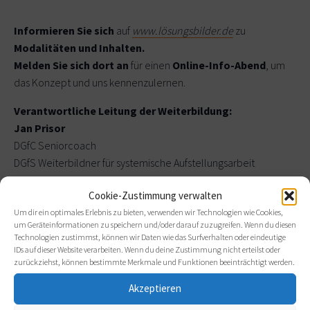
Informieren Sie sich
auf
www.lösungsbilder.de
zu
Modalitäten und Inhalten.
Melden Sie sich dort an
für einen
Online-Info-Abend
, um
das Konzept und uns kennenzulernen.
Verantwortliche Leitung der Weiterbildung:
Jan Prisor
DGfC Seniorcoach
DGfS Weiterbildner für systemische Aufstellungsarbeit
DGSF systemischer Berater
Cookie-Zustimmung verwalten
Trainer für Organisationsentwicklung an Schulen
Um dir ein optimales Erlebnis zu bieten, verwenden wir Technologien wie Cookies,
Mitwirkender Trainer:
um Geräteinformationen zu speichern und/oder darauf zuzugreifen. Wenn du diesen
Technologien zustimmst, können wir Daten wie das Surfverhalten oder eindeutige
Alex Willsch
IDs auf dieser Website verarbeiten. Wenn du deine Zustimmung nicht erteilst oder
Systemischer Coach
zurückziehst, können bestimmte Merkmale und Funktionen beeinträchtigt werden.
Gründer und Geschäftsführer Sumoo Recruit
Akzeptieren