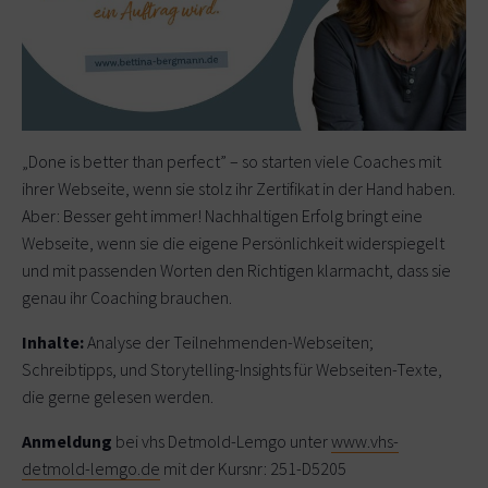
„Done is better than perfect” – so starten viele Coaches mit
ihrer Webseite, wenn sie stolz ihr Zertifikat in der Hand haben.
Aber: Besser geht immer! Nachhaltigen Erfolg bringt eine
Webseite, wenn sie die eigene Persönlichkeit widerspiegelt
und mit passenden Worten den Richtigen klarmacht, dass sie
genau ihr Coaching brauchen.
Inhalte:
Analyse der Teilnehmenden-Webseiten;
Schreibtipps, und Storytelling-Insights für Webseiten-Texte,
die gerne gelesen werden.
Anmeldung
bei vhs Detmold-Lemgo unter
www.vhs-
detmold-lemgo.de
mit der Kursnr: 251-D5205