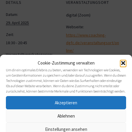
DETAILS
VERANSTALTUNGSORT
Datum:
digital (Zoom)
29. April 2025
Webseite:
Zeit:
https://www.coaching-
18:30 - 20:45
dgfc.de/veranstaltungsort/on
line/
Veranstaltungskategorien:
Cookie-Zustimmung verwalten
Coachingupdate
,
Um dir ein optimales Erlebnis zu bieten, verwenden wir Technologien wie Cookies,
Weiterbildung
um Geräteinformationen zu speichern und/oder darauf zuzugreifen. Wenn du diesen
Technologien zustimmst, können wir Daten wie das Surfverhalten oder eindeutige
IDs auf dieser Website verarbeiten. Wenn du deine Zustimmung nicht erteilst oder
Related Veranstaltungen
zurückziehst, können bestimmte Merkmale und Funktionen beeinträchtigt werden.
Akzeptieren
Ablehnen
Einstellungen ansehen