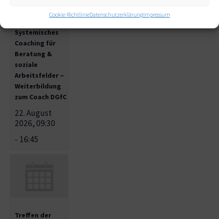
Lösung &
Cookie-Richtlinie
Datenschutzerklärung
Impressum
Ressource /
Systemisches
Coaching für
Beratung &
soziale
Arbeitsfelder –
Weiterbildung
zum Coach DGfC
22. August
2026, 09:30
-
16:45
Treffen der