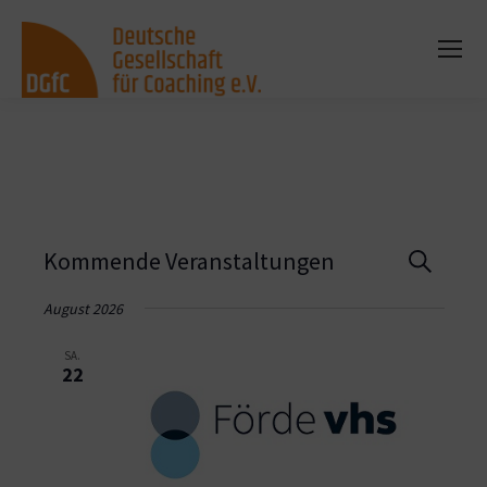
Vera
Kommende Veranstaltungen
Suche
Such
August 2026
und
SA.
22
Ansi
Navi