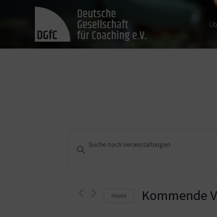
Üb
Veranstaltungen
Bitte
Schlüsselwort
Suche
eingeben.
und
Suche
nach
Kommende Ve
Heute
Ansichten,
Veranstaltungen
Schlüsselwort.