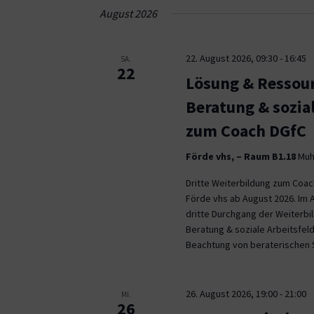
Navigation
August 2026
22. August 2026, 09:30
-
16:45
SA.
22
Lösung & Ressour
Beratung & sozia
zum Coach DGfC
Förde vhs, – Raum B1.18
Muhl
Dritte Weiterbildung zum Coa
Förde vhs ab August 2026. Im 
dritte Durchgang der Weiterb
Beratung & soziale Arbeitsfeld
Beachtung von beraterischen 
26. August 2026, 19:00
-
21:00
MI.
26