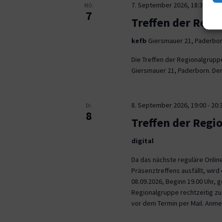
7. September 2026, 18:30
-
21:
MO.
7
Treffen der Regi
kefb
Giersmauer 21, Paderbo
Die Treffen der Regionalgrupp
Giersmauer 21, Paderborn. Der 
8. September 2026, 19:00
-
20:
DI.
8
Treffen der Regi
digital
Da das nächste reguläre Onli
Präsenztreffens ausfällt, wird 
08.09.2026, Beginn 19.00 Uhr,
Regionalgruppe rechtzeitig zu.
vor dem Termin per Mail. Anm