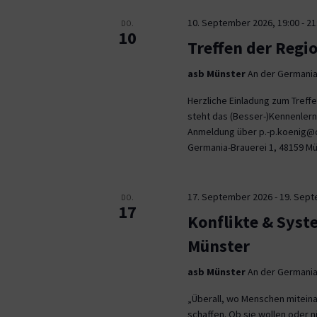
10. September 2026, 19:00
-
21
DO.
10
Treffen der Regi
asb Münster
An der Germania
Herzliche Einladung zum Tref
steht das (Besser-)Kennenlern
Anmeldung über p.-p.koenig@co
Germania-Brauerei 1, 48159 M
17. September 2026
-
19. Sep
DO.
17
Konflikte & Syst
Münster
asb Münster
An der Germania
„Überall, wo Menschen miteina
schaffen. Ob sie wollen oder n