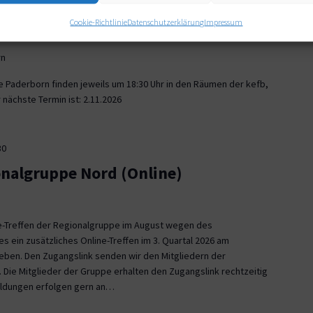
30
Cookie-Richtlinie
Datenschutzerklärung
Impressum
onalgruppe Paderborn
rn
e Paderborn finden jeweils um 18:30 Uhr in den Räumen der kefb,
nächste Termin ist: 2.11.2026
30
onalgruppe Nord (Online)
ne-Treffen der Regionalgruppe im August wegen des
es ein zusätzliches Online-Treffen im 3. Quartal 2026 am
 geben. Den Zugangslink senden wir den Mitgliedern der
 Die Mitglieder der Gruppe erhalten den Zugangslink rechtzeitig
eldungen erfolgen gern an…