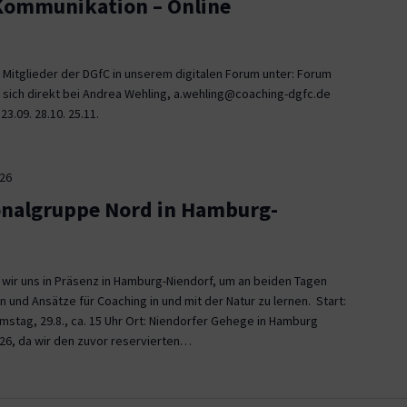
 Kommunikation – Online
 Mitglieder der DGfC in unserem digitalen Forum unter: Forum
 sich direkt bei Andrea Wehling, a.wehling@coaching-dgfc.de
3.09. 28.10. 25.11.
026
onalgruppe Nord in Hamburg-
n wir uns in Präsenz in Hamburg-Niendorf, um an beiden Tagen
und Ansätze für Coaching in und mit der Natur zu lernen. Start:
Samstag, 29.8., ca. 15 Uhr Ort: Niendorfer Gehege in Hamburg
26, da wir den zuvor reservierten…