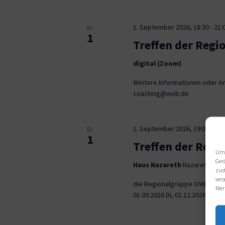
1. September 2026, 18:30
-
21:
DI.
1
Treffen der Regi
digital (Zoom)
Weitere Informationen oder An
coaching@web.de
1. September 2026, 19:00
-
21:
DI.
1
Treffen der Reg
Um 
Ger
Haus Nazareth
Nazarethweg 5
zus
ver
die Regionalgruppe OWL trifft
Mer
01.09.2026 Di, 01.12.2026 jeweil