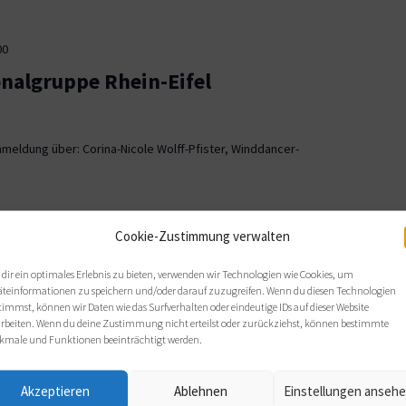
00
onalgruppe Rhein-Eifel
meldung über: Corina-Nicole Wolff-Pfister, Winddancer-
00
Cookie-Zustimmung verwalten
ionalgruppe OWL
dir ein optimales Erlebnis zu bieten, verwenden wir Technologien wie Cookies, um
äteinformationen zu speichern und/oder darauf zuzugreifen. Wenn du diesen Technologien
, Bielefeld
timmst, können wir Daten wie das Surfverhalten oder eindeutige IDs auf dieser Website
arbeiten. Wenn du deine Zustimmung nicht erteilst oder zurückziehst, können bestimmte
 sich wie gewohnt im Haus Nazareth an folgenden Terminen: Di,
kmale und Funktionen beeinträchtigt werden.
s von 19 bis 21 Uhr.
Akzeptieren
Ablehnen
Einstellungen anseh