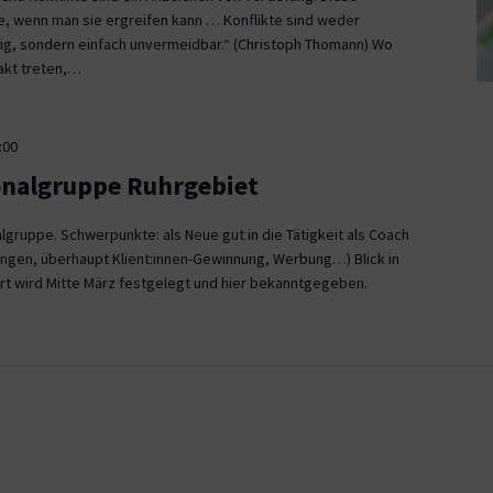
ce, wenn man sie ergreifen kann … Konflikte sind weder
, sondern einfach unvermeidbar.“ (Christoph Thomann) Wo
akt treten,…
:00
onalgruppe Ruhrgebiet
gruppe. Schwerpunkte: als Neue gut in die Tätigkeit als Coach
ngen, überhaupt Klient:innen-Gewinnung, Werbung…) Blick in
rt wird Mitte März festgelegt und hier bekanntgegeben.