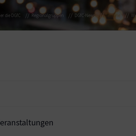
er die DGfC
Regionalgruppen
DGfC-News
Termine
We
ranstaltungen