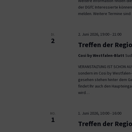
Weitere Information finden die
der DGfC Interessierte können
melden. Weitere Termine sind: 2
2. Juni 2026, 19:00
-
21:00
DI.
2
Treffen der Reg
Cosi by Westfalen-Blatt
Sud
VERANSTALTUNG IST SCHON AUSG
sondern im Cosi by Westfalen-B
gesehen stehen hinter dem Ge
findet Ihr auch den Haupteing
wird…
1. Juni 2026, 10:00
-
16:00
MO.
1
Treffen der Reg