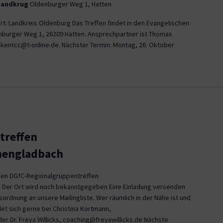
Sandkrug
Oldenburger Weg 1, Hatten
t: Landkreis Oldenburg Das Treffen findet in den Evangelischen
burger Weg 1, 26209 Hatten. Ansprechpartner ist Thomas
ikentcc@t-online.de. Nächster Termin: Montag, 26. Oktober
treffen
hengladbach
alen DGfC-Regionalgruppentreffen
Der Ort wird noch bekanntgegeben Eine Einladung versenden
sordnung an unsere Mailingliste. Wer räumlich in der Nähe ist und
et sich gerne bei Christina Kortmann,
r Dr. Freya Willicks, coaching@freyawillicks.de Nächste