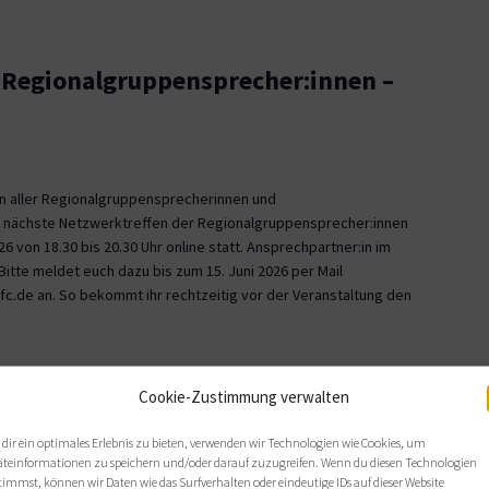
-Regionalgruppensprecher:innen –
en aller Regionalgruppensprecherinnen und
 nächste Netzwerktreffen der Regionalgruppensprecher:innen
26 von 18.30 bis 20.30 Uhr online statt. Ansprechpartner:in im
 Bitte meldet euch dazu bis zum 15. Juni 2026 per Mail
c.de an. So bekommt ihr rechtzeitig vor der Veranstaltung den
Cookie-Zustimmung verwalten
onalgruppe Stuttgart
dir ein optimales Erlebnis zu bieten, verwenden wir Technologien wie Cookies, um
äteinformationen zu speichern und/oder darauf zuzugreifen. Wenn du diesen Technologien
rgermühlenweg 4, Waiblingen
timmst, können wir Daten wie das Surfverhalten oder eindeutige IDs auf dieser Website