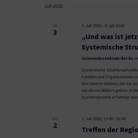
Navigation
Juli 2026
3. Juli 2026
-
4. Juli 2026
FR.
3
„Und was ist jetz
Systemische Stru
Gemeindezentrum der Ev.-re
Systemische Strukturaufstell
Familien und Organisationen s
den inneren Bildern, die sie s
sie diesen Bildern geben. In de
Systemdynamik erfahrbar werde
2. Juli 2026, 19:00
-
21:00
DO.
2
Treffen der Regi