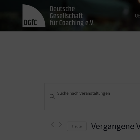
Üb
Veranstaltungen
Bitte
Schlüsselwort
Suche
eingeben.
und
Suche
nach
Vergangene V
Heute
Ansichten,
Veranstaltungen
Schlüsselwort.