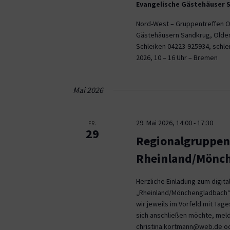
Evangelische Gästehäuser 
Nord-West – Gruppentreffen Or
Gästehäusern Sandkrug, Olden
Schleiken 04223-925934, schle
2026, 10 – 16 Uhr – Bremen
Mai 2026
29. Mai 2026, 14:00
-
17:30
FR.
29
Regionalgruppen
Rheinland/Mönc
Herzliche Einladung zum digit
„Rheinland/Mönchengladbach“ 
wir jeweils im Vorfeld mit Tage
sich anschließen möchte, meld
christina.kortmann@web.de ode