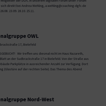
 Mitglieder der DGfC in unserem digitalen Forum unter: Forum
 sich direkt bei Andrea Wehling, a.wehling@coaching-dgfc.de
6.08. 23.09. 28.10. 25.11.
ionalgruppe OWL
brackstraße 17, Bielefeld
EBUCHT! Wir treffen uns diesmal nicht im Haus Nazareth,
latt an der Sudbrackstraße 17 in Bielefeld. Von der Straße aus
bäude Parkplätze in ausreichender Anzahl zur Verfügung. Dort
ang (Glastüre auf der rechten Seite). Das Thema des Abend
ionalgruppe Nord-West