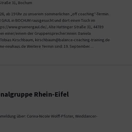
 Straße 31, Bochum
026, ab 19 Uhr zu unserem sommerlichen „off coaching“-Termin.
 GAUL in BOCHUM rausgesucht und dort einen Tisch im
tps://www.gruenergaul.de/, Alte Hattinger Straße 31, 44789
ei einer/einem der Gruppensprecher:innen: Daniela
 Tobias Kirschbaum, kirschbaum@balance-coaching-training.de
ne-neuhaus.de Weitere Termin sind: 19. September…
onalgruppe Rhein-Eifel
meldung über: Corina-Nicole Wolff-Pfister, Winddancer-