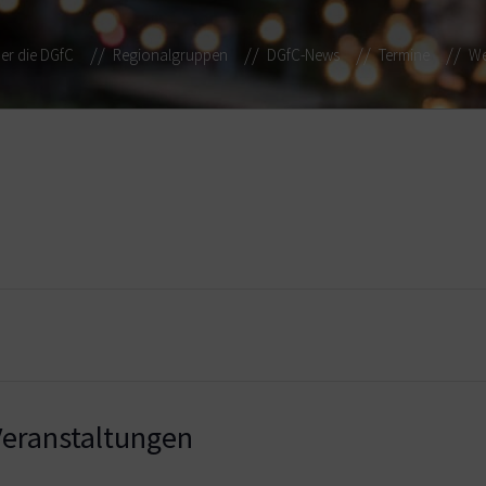
er die DGfC
Regionalgruppen
DGfC-News
Termine
We
eranstaltungen