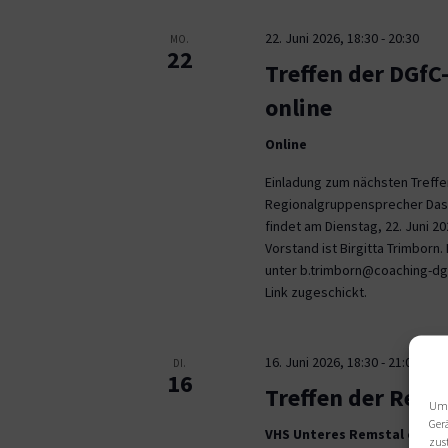
22. Juni 2026, 18:30
-
20:30
MO.
22
Treffen der DGfC
online
Online
Einladung zum nächsten Treff
Regionalgruppensprecher Das
findet am Dienstag, 22. Juni 20
Vorstand ist Birgitta Trimborn.
unter b.trimborn@coaching-dgf
Link zugeschickt.
16. Juni 2026, 18:30
-
21:00
DI.
16
Treffen der Regi
Um 
Ger
VHS Unteres Remstal e.V.
Bü
zus