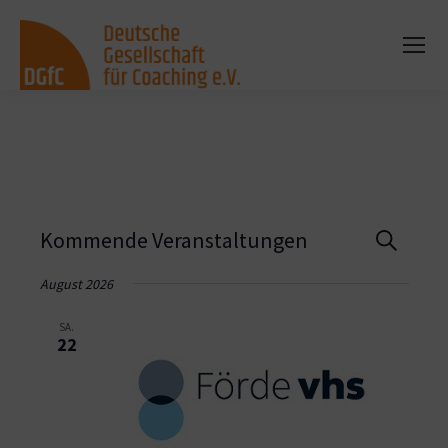
Vera
Kommende Veranstaltungen
Suche
Such
August 2026
und
SA.
22
Ansi
Navi