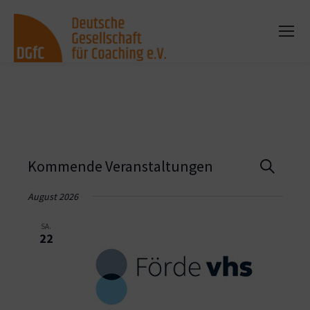
Vera
Kommende Veranstaltungen
Suche
Such
August 2026
und
SA.
22
Ansi
Navi