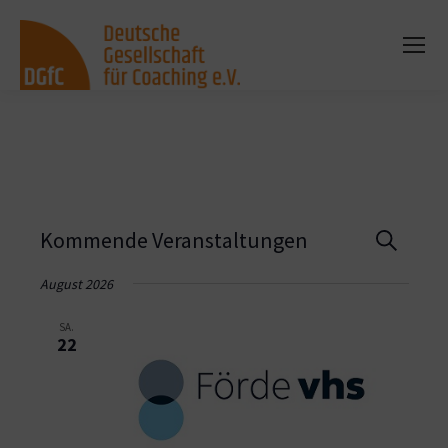
Vera
Kommende Veranstaltungen
Suche
Such
August 2026
und
SA.
22
Ansi
Navi