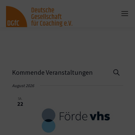
Vera
Kommende Veranstaltungen
Suche
Such
August 2026
und
SA.
22
Ansi
Navi