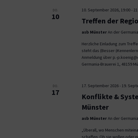
10. September 2026, 19:00
-
21
DO.
10
Treffen der Regi
asb Münster
An der Germania
Herzliche Einladung zum Tref
steht das (Besser-)Kennenlern
Anmeldung über p.-p.koenig@co
Germania-Brauerei 1, 48159 M
17. September 2026
-
19. Sep
DO.
17
Konflikte & Syst
Münster
asb Münster
An der Germania
„Überall, wo Menschen miteina
schaffen. Ob sie wollen oder n