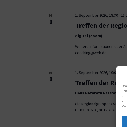
1. September 2026, 18:30
-
21:
DI.
1
Treffen der Regi
digital (Zoom)
Weitere Informationen oder An
coaching@web.de
1. September 2026, 19:00
-
21:
DI.
1
Treffen der Reg
Um 
Ger
Haus Nazareth
Nazarethweg 5
zus
ver
die Regionalgruppe OWL trifft
Mer
01.09.2026 Di, 01.12.2026 jeweil