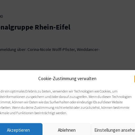
00
onalgruppe Rhein-Eifel
meldung über: Corina-Nicole Wolff-Pfister, Winddancer-
00
Cookie-Zustimmung verwalten
ionalgruppe OWL
dir ein optimales Erlebnis zu bieten, verwenden wir Technologien wie Cookies, um
äteinformationen zu speichern und/oder darauf zuzugreifen. Wenn du diesen Technologien
, Bielefeld
timmst, können wir Daten wie das Surfverhalten oder eindeutige IDs auf dieser Website
arbeiten. Wenn du deine Zustimmung nicht erteilst oder zurückziehst, können bestimmte
 sich wie gewohnt im Haus Nazareth an folgenden Terminen: Di,
kmale und Funktionen beeinträchtigt werden.
s von 19 bis 21 Uhr.
Akzeptieren
Ablehnen
Einstellungen anseh