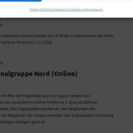
30
Cookie-Richtlinie
Datenschutzerklärung
Impressum
onalgruppe Paderborn
rn
e Paderborn finden jeweils um 18:30 Uhr in den Räumen der kefb,
nächste Termin ist: 2.11.2026
30
onalgruppe Nord (Online)
ne-Treffen der Regionalgruppe im August wegen des
es ein zusätzliches Online-Treffen im 3. Quartal 2026 am
 geben. Den Zugangslink senden wir den Mitgliedern der
 Die Mitglieder der Gruppe erhalten den Zugangslink rechtzeitig
eldungen erfolgen gern an…