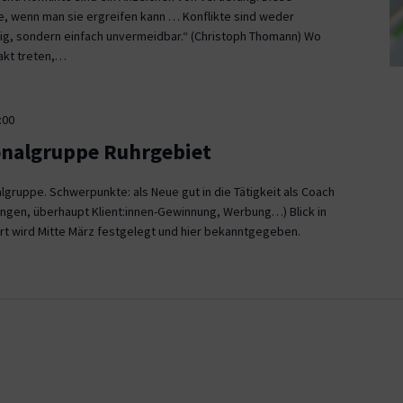
ce, wenn man sie ergreifen kann … Konflikte sind weder
, sondern einfach unvermeidbar.“ (Christoph Thomann) Wo
akt treten,…
:00
onalgruppe Ruhrgebiet
gruppe. Schwerpunkte: als Neue gut in die Tätigkeit als Coach
ngen, überhaupt Klient:innen-Gewinnung, Werbung…) Blick in
rt wird Mitte März festgelegt und hier bekanntgegeben.