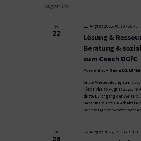
Navigation
August 2026
22. August 2026, 09:30
-
16:45
SA.
22
Lösung & Ressour
Beratung & sozia
zum Coach DGfC
Förde vhs, – Raum B1.18
Muhl
Dritte Weiterbildung zum Coa
Förde vhs ab August 2026. Im 
dritte Durchgang der Weiterb
Beratung & soziale Arbeitsfeld
Beachtung von beraterischen 
26. August 2026, 19:00
-
21:00
MI.
26