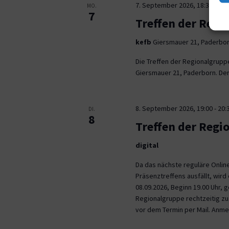
7. September 2026, 18:30
-
21:
MO.
7
Treffen der Regi
kefb
Giersmauer 21, Paderbo
Die Treffen der Regionalgrupp
Giersmauer 21, Paderborn. Der 
8. September 2026, 19:00
-
20:
DI.
8
Treffen der Regi
digital
Da das nächste reguläre Onli
Präsenztreffens ausfällt, wird 
08.09.2026, Beginn 19.00 Uhr,
Regionalgruppe rechtzeitig zu.
vor dem Termin per Mail. Anm