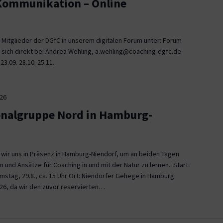
 Kommunikation – Online
 Mitglieder der DGfC in unserem digitalen Forum unter: Forum
 sich direkt bei Andrea Wehling, a.wehling@coaching-dgfc.de
3.09. 28.10. 25.11.
026
onalgruppe Nord in Hamburg-
n wir uns in Präsenz in Hamburg-Niendorf, um an beiden Tagen
und Ansätze für Coaching in und mit der Natur zu lernen. Start:
Samstag, 29.8., ca. 15 Uhr Ort: Niendorfer Gehege in Hamburg
26, da wir den zuvor reservierten…