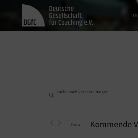
Üb
Veranstaltungen
Bitte
Schlüsselwort
Suche
eingeben.
und
Suche
nach
Kommende Ve
Heute
Ansichten,
Veranstaltungen
Schlüsselwort.