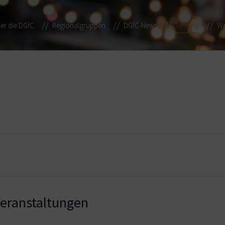
er die DGfC
Regionalgruppen
DGfC-News
Termine
We
ranstaltungen