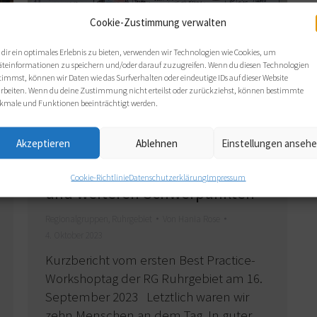
Cookie-Zustimmung verwalten
dir ein optimales Erlebnis zu bieten, verwenden wir Technologien wie Cookies, um
äteinformationen zu speichern und/oder darauf zuzugreifen. Wenn du diesen Technologien
timmst, können wir Daten wie das Surfverhalten oder eindeutige IDs auf dieser Website
arbeiten. Wenn du deine Zustimmung nicht erteilst oder zurückziehst, können bestimmte
kmale und Funktionen beeinträchtigt werden.
Akzeptieren
Ablehnen
Einstellungen anseh
Von Bühnenelementen,
Familienzusammenführungen
Cookie-Richtlinie
Datenschutzerklärung
Impressum
und weiteren Schwerpunkten
Regionalgruppen
,
Ruhrgebiet
Von
Hania Rose
4. Oktober 2023
Kurzbericht vom ersten Best Practice-
Workshoptag der RG Ruhrgebiet am 16.
September 2023 Letztlich waren wir
zehn Menschen an dem Tag. In guter