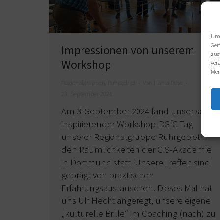
Um 
Ger
Impressionen von unserem
zus
Workshop
ver
Mer
Regionalgruppen
,
Ruhrgebiet
Von
Hania Rose
23. September 2024
Am 3. September 2024 fand unser sehr
inspirierender Workshop-DGfC Tag
unserer Regionalgruppe Ruhrgebiet in
den Räumlichkeiten der GIS-Akademie
in Dortmund statt. Unsere Treffen sind
geprägt von praktischen
Erfahrungsaustauschen. Dieses Mal hat
uns Ulf Hecht angeregt, unsere eigene
„kulturelle Brille“ im Coaching (nach) zu