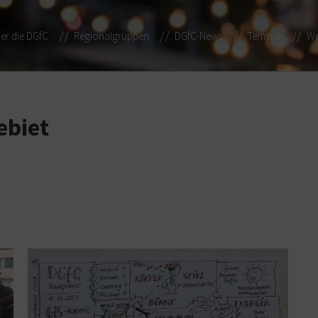
er die DGfC
Regionalgruppen
DGfC-News
Termine
We
ebiet