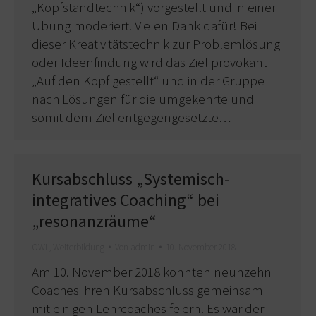
„Kopfstandtechnik“) vorgestellt und in einer
Übung moderiert. Vielen Dank dafür! Bei
dieser Kreativitätstechnik zur Problemlösung
oder Ideenfindung wird das Ziel provokant
„Auf den Kopf gestellt“ und in der Gruppe
nach Lösungen für die umgekehrte und
somit dem Ziel entgegengesetzte…
Kursabschluss „Systemisch-
integratives Coaching“ bei
„resonanzräume“
OWL
,
Weiterbildung
Von
admin
10. November 2018
Am 10. November 2018 konnten neunzehn
Coaches ihren Kursabschluss gemeinsam
mit einigen Lehrcoaches feiern. Es war der