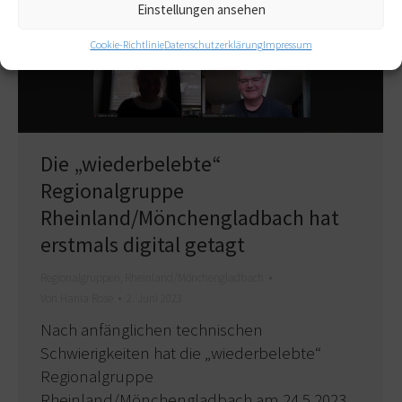
Einstellungen ansehen
Cookie-Richtlinie
Datenschutzerklärung
Impressum
Die „wiederbelebte“
Regionalgruppe
Rheinland/Mönchengladbach hat
erstmals digital getagt
Regionalgruppen
,
Rheinland/Mönchengladbach
Von
Hania Rose
2. Juni 2023
Nach anfänglichen technischen
Schwierigkeiten hat die „wiederbelebte“
Regionalgruppe
Rheinland/Mönchengladbach am 24.5.2023