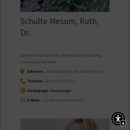
Schulte Mesum, Ruth,
Dr.
Systemisches Coaching, Tiergestütztes Coaching,
Coaching in der Natur
Adresse:
Josef-Kamp-Weg 49
,
48432
Rheine
Telefon:
+49 5975 9559021
Homepage:
Homepage
E-Mail:
r.schulte-mesum@web.de
A