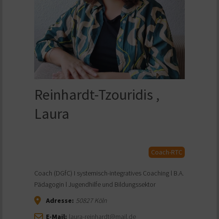
Reinhardt-Tzouridis ,
Laura
Coach-RTC
Coach (DGfC) I systemisch-integratives Coaching l B.A.
Pädagogin l Jugendhilfe und Bildungssektor
Adresse:
50827
Köln
E-Mail:
laura-reinhardt@mail.de