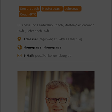
Seniorcoach
Mastercoach
Lehrcoach
Coach-RTC
Business und Leadership Coach, Master-/Seniorcoach
DGfC, Lehrcoach DGfC
Adresse:
Jägerweg 12
,
24941
Flensburg
Homepage:
Homepage
E-Mail:
post@anke-lueneburg.de