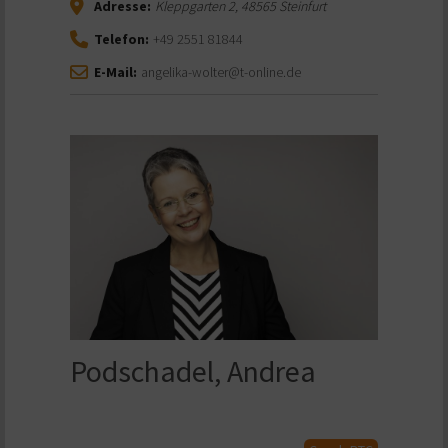
Adresse:
Kleppgarten 2
,
48565
Steinfurt
Telefon:
+49 2551 81844
E-Mail:
angelika-wolter@t-online.de
Podschadel, Andrea