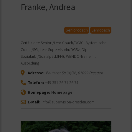
Franke, Andrea
Seniorcoach
Lehrcoach
Zertifizierte Senior-/Lehr-Coach/DGfC, Systemische
Coach/SG, Lehr-Supervisorin/DGSv, Dipl.
Sozialarb./Sozialpäd.(FH), WENDO-Trainerin,
Ausbildung
Adresse:
Bautzner Str.34/36
,
01099
Dresden
Telefon:
+49 351 26 71 26 74
Homepage:
Homepage
E-Mail:
info@supervision-dresden.com