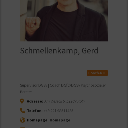
Schmellenkamp, Gerd
Coach-RTC
Supervisor DGSv | Coach DGfC/DGSv Psychosozialer
Berater
Adresse:
Am Viereck 5
,
51107
Köln
Telefon:
+49 221 98511435
Homepage:
Homepage