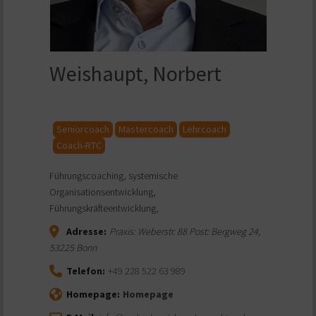
Weishaupt, Norbert
Seniorcoach
Mastercoach
Lehrcoach
Coach-RTC
Führungscoaching, systemische
Organisationsentwicklung,
Führungskräfteentwicklung,
Adresse:
Praxis: Weberstr. 88 Post: Bergweg 24
,
53225
Bonn
Telefon:
+49 228 522 63 989
Homepage:
Homepage