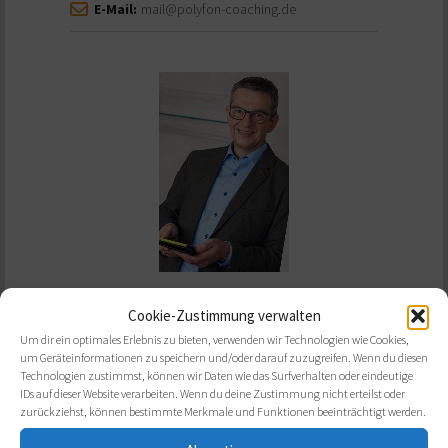
E-Mail:
mail@polyfon-coaching.de
Misch, Manfred
Cookie-Zustimmung verwalten
Um dir ein optimales Erlebnis zu bieten, verwenden wir Technologien wie Cookies,
um Geräteinformationen zu speichern und/oder darauf zuzugreifen. Wenn du diesen
Technologien zustimmst, können wir Daten wie das Surfverhalten oder eindeutige
Seniorcoach
Mastercoach
Lehrcoach
IDs auf dieser Website verarbeiten. Wenn du deine Zustimmung nicht erteilst oder
zurückziehst, können bestimmte Merkmale und Funktionen beeinträchtigt werden.
Teamcoaching + Systemische Organisationsberatung