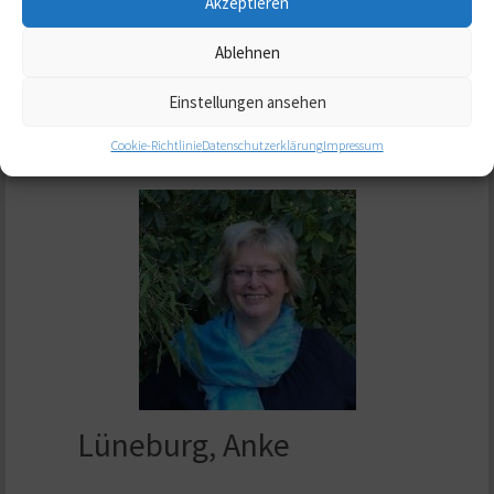
Akzeptieren
Adresse:
Kohlenweg 11a
,
32832
Augustdorf
Telefon:
+49 5237 899158
Ablehnen
Homepage:
Homepage
Einstellungen ansehen
E-Mail:
info@co-navigator.de
Cookie-Richtlinie
Datenschutzerklärung
Impressum
Lüneburg, Anke