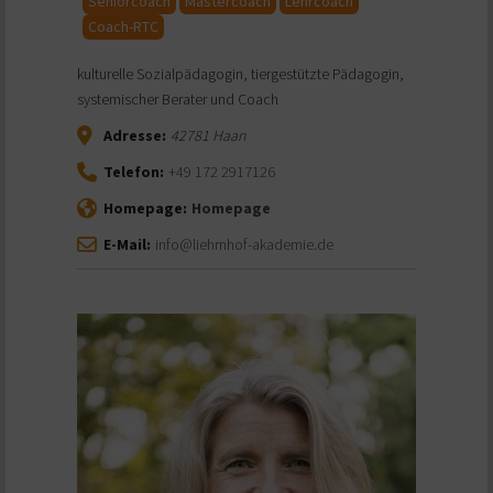
Seniorcoach
Mastercoach
Lehrcoach
Coach-RTC
kulturelle Sozialpädagogin, tiergestützte Pädagogin,
systemischer Berater und Coach
Adresse:
42781
Haan
Telefon:
+49 172 2917126
Homepage:
Homepage
E-Mail:
info@liehrnhof-akademie.de