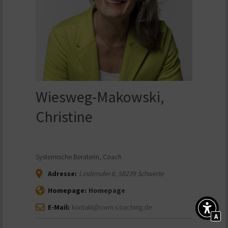
Wiesweg-Makowski,
Christine
Systemische Beraterin, Coach
Adresse:
Lindenufer 6
,
58239
Schwerte
Homepage:
Homepage
E-Mail:
kontakt@cwm-coaching.de
A