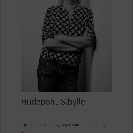
Hüdepohl, Sibylle
Supervision, Coaching, Organisationsentwicklung