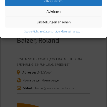
Akzeptieren
Ablehnen
Einstellungen ansehen
Cookie-Richtlinie
Datenschutzerklärung
Impressum
Balzer, Roland
SYSTEMISCHER COACH „COCHING MIT TIEFGANG.
ERFAHRUNG. EINFÜHLUNG. ERGEBNIS“
Adresse:
24116
Kiel
Homepage:
Homepage
E-Mail:
r.balzer@kuesten-coaches.de