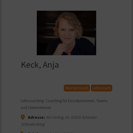
Keck, Anja
Mastercoach
Lehrcoach
Lehrcoaching- Coaching für Einzelpersonen, Teams
und Unternehmen
Adresse:
Am Ferling 14
,
32816
Schieder-
Schwalenberg