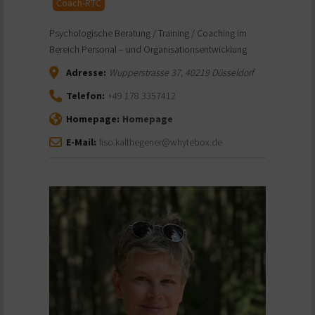
Coach-RTC
Psychologische Beratung / Training / Coaching im
Bereich Personal – und Organisationsentwicklung
Adresse:
Wupperstrasse 37
,
40219
Düsseldorf
Telefon:
+49 178 3357412
Homepage:
Homepage
E-Mail:
liso.kalthegener@whytebox.de