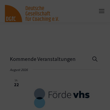
Vera
Kommende Veranstaltungen
Suche
Such
August 2026
und
SA.
22
Ansi
Navi